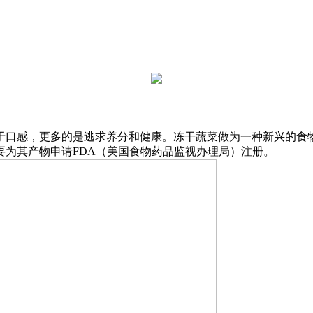
口感，更多的是逃求养分和健康。冻干蔬菜做为一种新兴的食物
要为其产物申请FDA（美国食物药品监视办理局）注册。