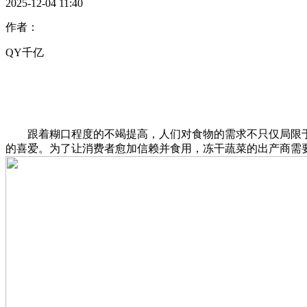
2025-12-04 11:40
作者：
QY千亿
跟着糊口程度的不竭提高，人们对食物的需求不只仅局限于
的喜爱。为了让消费者愈加信赖并食用，冻干蔬菜的出产商需