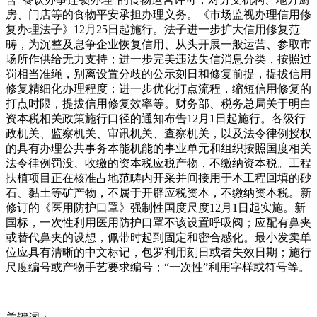
房、门店等的食物平安承担办理义务。《市场监视办理信用修
复办理法子》12月25日起施行。法子进一步扩大信用修复范
畴，为沉整及息争企业恢复信用、从头开展一般运营、参取市
场所作供给无力支持；进一步完美违法失信消息分类，按照过
罚相当准绳，别离设置分歧的公示刻日和修复前提，提拔信用
修复精细化办理程度；进一步优化打点流程，缩短信用修复的
打点时限，提拔信用修复效率等。财务部、税务总局关于明白
资本税相关政策施行口径的通知布告12月1日起施行。各级行
政机关、监察机关、审讯机关、查察机关，以及法令律例授权
的具有办理公共事务本能机能的事业单元和组织按照国度相关
法令律例罚没、收缴的资本税应税产物，不缴纳资本税。工程
扶植项目正在核准占地范畴内开采并间接用于本工程回填的砂
石、黏土等矿产物，不属于开辟应税资本，不缴纳资本税。新
修订的《医用防护口罩》强制性国度尺度12月1日起实施。新
国标，一次性利用医用防护口罩不该设置呼吸阀；应配有鼻夹
或替代鼻夹的设想，佩带时起到固定和密合感化。最小发卖单
位应具有清晰的中文标记，包罗利用刻日或者失效日期；施行
尺度编号或产物手艺要求编号；“一次性”利用字样或符号等。