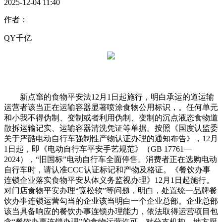
2025-12-04 11:40
作者：
QY千亿
新点窜的食物平安法12月1日起施行，明白承运的道运输
运营者该当正在运输容器显著喷涂食物公用标识，。任何单元
和小我不得伪制、变制或者利用伪制、变制的沉点液态食物道
散拆运输记实、运输容器清洗凭证等单据。按照《国度认监委
关于严酷电动自行车强制性产物认证办理的通知布告》，12月
1日起，即《电动自行车平安手艺规范》（GB 17761—
2024），“旧国标”电动自行车全面停售。消费者正在选购电动
自行车时，请认准CCC认证标记和产物及格证。《餐饮办事
连锁企业落实食物平安从体义务监视办理》12月1日起施行。
对门店食物平安办理“宽松软”等问题，明白，处置统一品牌餐
饮办事连锁运营勾当的企业该当明白一个企业总部。企业总部
该当具备响应的餐饮办事连锁办理能力，依法取得运营项目包
含“餐饮办事连锁办理”的食物运营许可，对分支机构、地方厨