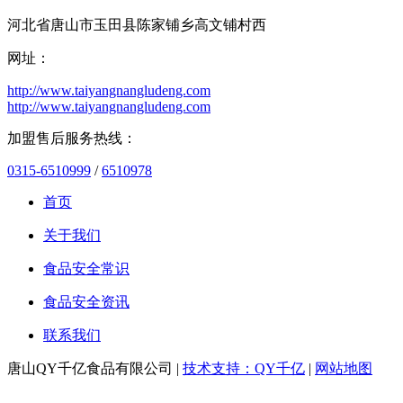
河北省唐山市玉田县陈家铺乡高文铺村西
网址：
http://www.taiyangnangludeng.com
http://www.taiyangnangludeng.com
加盟售后服务热线：
0315-6510999
/
6510978
首页
关于我们
食品安全常识
食品安全资讯
联系我们
唐山QY千亿食品有限公司 |
技术支持：QY千亿
|
网站地图