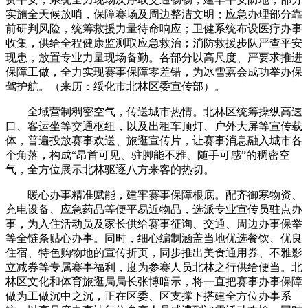
实施全天候放哨，保障赛场及周边整洁文明；应急办理部分靠
前研判风险，统筹救援力量待命响应；卫健系统布设医疗办事
收集，供给全程健康监测取应急救治；消防救援步队严查平安
现患，放置专业力量现场备勤。各部分以高尺度、严要求推进
保障工做，全力实现赛事保障零差错，为冰雪嘉会成功举办保
驾护航。（来历：绥化市北林区委宣传部）。
全域营制稠密空气，传送城市热情。北林区统筹操纵高速
口、客运坐等交通枢纽，以及出租车顶灯、户外大屏等宣传载
体，普遍投放赛事欢送、旅逛宣传片，让赛事消息融入城市各
个角落，构成“昂首可见、驻脚能不雅、随手可感”的稠密空
气，全方位展示北林驱逐八方来客的热切。
暖心办事精准赋能，建牢赛事保障根底。配齐御寒物资、
充电设备、应急药品等便平易近物品，选派专业宣传员驻点办
事，为入住活动员及家长供给赛事征询、交通、周边办事保举
等全链条贴心办事。同时，细心编制涵盖当地优选餐饮、优良
住宿、特色购物地的宣传折页，同步推出美食通用券、不雅影
立减券等专属赛事福利，度为参赛人员北林之行供给便当。北
林区文化和体育旅逛局局长张博暗示，将一直把赛事办事保障
做为工做沉中之沉，正在区委、区支撑下搭建全方位办事系