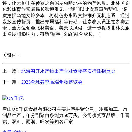
评，让大师正在参赛之余深度领略北林的物产风度。北林区文
化和体育旅逛局局长张博引见，“我们以此次赛事为契机，深
度挖掘当地文旅资本，将特色办事取文旅推介无机连系，通过
发放宣传折页、推出专属福利等行动，让参赛人员正在参赛之
余，全方位领会北林美食、美景取风俗，进一步提拔北林文旅
出名度和影响力，鞭策‘赛事+文旅’融合成长。”。
关键词：
上一篇：
北海召开水产物出产企业食物平安行政指点会
下一篇：
2023全球春季高端食物博览会
唐山QY千亿食品有限公司主要从事生猪分割、冷藏加工、肉
制品生产，年分割猪白条能力50万头。公司供货商品牌：千喜
鹤、双汇、雨润、旺发等知名厂家