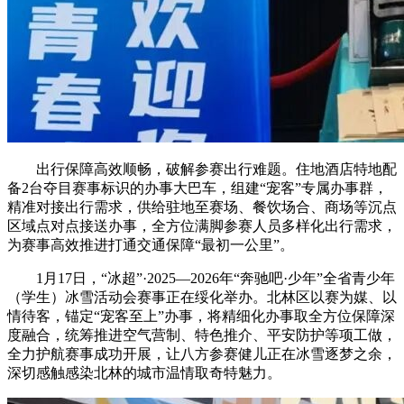
出行保障高效顺畅，破解参赛出行难题。住地酒店特地配
备2台夺目赛事标识的办事大巴车，组建“宠客”专属办事群，
精准对接出行需求，供给驻地至赛场、餐饮场合、商场等沉点
区域点对点接送办事，全方位满脚参赛人员多样化出行需求，
为赛事高效推进打通交通保障“最初一公里”。
1月17日，“冰超”·2025—2026年“奔驰吧·少年”全省青少年
（学生）冰雪活动会赛事正在绥化举办。北林区以赛为媒、以
情待客，锚定“宠客至上”办事，将精细化办事取全方位保障深
度融合，统筹推进空气营制、特色推介、平安防护等项工做，
全力护航赛事成功开展，让八方参赛健儿正在冰雪逐梦之余，
深切感触感染北林的城市温情取奇特魅力。