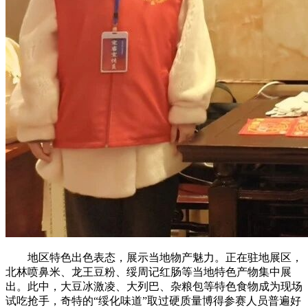
地区特色出色表态，展示当地物产魅力。正在驻地展区，
北林喷鼻米、龙王豆粉、绥周记红肠等当地特色产物集中展
出。此中，大豆冰激凌、大列巴、杂粮包等特色食物成为现场
试吃抢手，奇特的“绥化味道”取过硬质量博得参赛人员普遍好