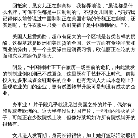
回抵家，见女儿正在翻商标，我捉弄地说，“虽说都是什
么名牌，可保不住都是中国制制的”。不想女儿回覆，“妈妈我
记得你以前曾说过中国制制正在美国市场的份额正在削减，还
实是呢，七件衣服中只要一条耐克裤子是中国制制的。”？。
美国人超爱奶酪，超市有庞大的一个区域是各类各样的奶
酪，这根基就是欧洲和美国货的全国。这一方面有食物平安和
商业的缘由，另一个主要缘由是消费习惯，欧佳丽正在吃的方
面和东亚差距仍是很大。
明显，“中国制制”正正在履历一场空前的危机，由此激发
的制制业倒闭潮已不成避免，这里既有手艺赶不上时代、前期
投入过多形成资金链断裂的企业，也有无法人力成本急剧上升
呈现歇业关门的企业，更有试图转型升级可是却没有成功的企
业。
办事业！ 片子院几乎就没见过美国之外的片子，偶尔有
印度或者欧洲的。这大半年没见过国产片，一些国内很火的片
子，可能正在少数院线上映，但像好莱坞如许所有院线铺开的
很稀有。
女儿进入发育期，身高长得很快，加上她打篮球活动服拆