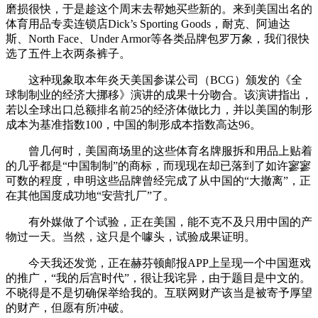
磨损很快，于是趁这个周末去帮她买些新的。来到美国出名的
体育用品专卖连锁店Dick’s Sporting Goods，耐克、阿迪达
斯、North Face、Under Armor等各类品牌包罗万象，我们很快
选了五件上衣两条裤子。
这种现象取本年炎天美国参谋公司（BCG）颁发的《全
球制制业的经济大挪移》演讲的成果十分吻合。该演讲指出，
若以全球出口总额排名前25的经济体做比力，并以美国的制形
成本为基准指数100，中国的制形成本指数高达96。
曾几何时，美国商场里的这些体育名牌服拆和用品上贴着
的几乎都是“中国制制”的商标，而现现在却已落到了如许寥寥
可数的程度，申明这些品牌曾经完成了从中国的“大撤离”，正
在其他国度成功地“安营扎厂”了。
有外媒做了个试验，正在美国，能不克不及只用中国的产
物过一天。当然，这只是个噱头，试验成果证明。
今天我还发觉，正在赫芬顿邮报APP上呈现一个中国逛戏
的推广，“我的后宫时代”，很让我诧异，由于题目是中文的。
不晓得是不是切确保举给我的。互联网财产该当是被寄予厚望
的财产，但愿有所冲破。