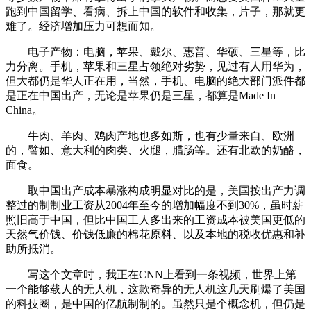
跑到中国留学、看病、拆上中国的软件和收集，片子，那就更
难了。经济增加压力可想而知。
电子产物：电脑，苹果、戴尔、惠普、华硕、三星等，比
力分离。手机，苹果和三星占领绝对劣势，见过有人用华为，
但大都仍是华人正在用，当然，手机、电脑的绝大部门派件都
是正在中国出产，无论是苹果仍是三星，都算是Made In
China。
牛肉、羊肉、鸡肉产地也多如斯，也有少量来自、欧洲
的，譬如、意大利的肉类、火腿，腊肠等。还有北欧的奶酪，
面食。
取中国出产成本暴涨构成明显对比的是，美国按出产力调
整过的制制业工资从2004年至今的增加幅度不到30%，虽时薪
照旧高于中国，但比中国工人多出来的工资成本被美国更低的
天然气价钱、价钱低廉的棉花原料、以及本地的税收优惠和补
助所抵消。
写这个文章时，我正在CNN上看到一条视频，世界上第
一个能够载人的无人机，这款奇异的无人机这几天刷爆了美国
的科技圈，是中国的亿航制制的。虽然只是个概念机，但仍是