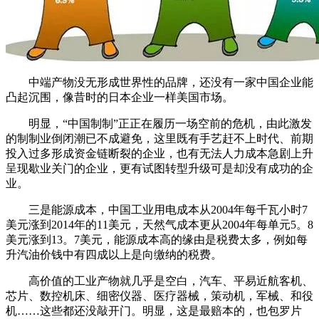
中端产物没无形成世界性的品牌，还没有一家中国企业能
凸起沉围，像昔时的日本企业一样美国市场。
明显，“中国制制”正正在履历一场空前的危机，由此激发
的制制业倒闭潮已不成避免，这里既有手艺赶不上时代、前期
投入过多形成资金链断裂的企业，也有无法人力成本急剧上升
呈现歇业关门的企业，更有试图转型升级可是却没有成功的企
业。
三是能源成本，中国工业用电成本从2004年每千瓦小时7
美元涨到2014年的11美元，天然气成本更从2004年每单元5。8
美元涨到13。7美元，能源成本高的缘由是税费太多，例如每
升汽油价钱中有四成以上是向缴纳的税费。
高价值的工业产物就几乎是空白，汽车、平易近航客机、
芯片、数控机床、细密仪器、医疗器械，策动机，军械、和役
机……这些都还没敲开门。明显，这是最赔本的，也包罗片