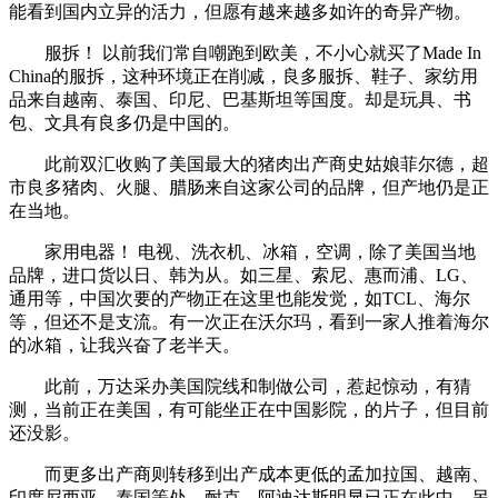
能看到国内立异的活力，但愿有越来越多如许的奇异产物。
服拆！ 以前我们常自嘲跑到欧美，不小心就买了Made In
China的服拆，这种环境正在削减，良多服拆、鞋子、家纺用
品来自越南、泰国、印尼、巴基斯坦等国度。却是玩具、书
包、文具有良多仍是中国的。
此前双汇收购了美国最大的猪肉出产商史姑娘菲尔德，超
市良多猪肉、火腿、腊肠来自这家公司的品牌，但产地仍是正
在当地。
家用电器！ 电视、洗衣机、冰箱，空调，除了美国当地
品牌，进口货以日、韩为从。如三星、索尼、惠而浦、LG、
通用等，中国次要的产物正在这里也能发觉，如TCL、海尔
等，但还不是支流。有一次正在沃尔玛，看到一家人推着海尔
的冰箱，让我兴奋了老半天。
此前，万达采办美国院线和制做公司，惹起惊动，有猜
测，当前正在美国，有可能坐正在中国影院，的片子，但目前
还没影。
而更多出产商则转移到出产成本更低的孟加拉国、越南、
印度尼西亚、泰国等处，耐克、阿迪达斯明显已正在此中，另