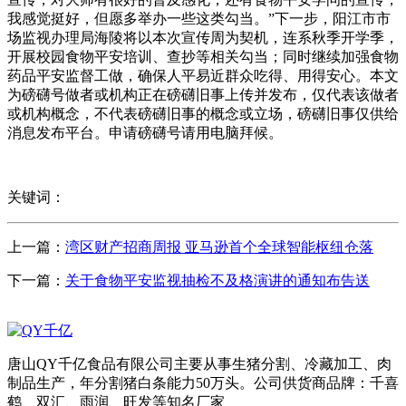
我感觉挺好，但愿多举办一些这类勾当。”下一步，阳江市市
场监视办理局海陵将以本次宣传周为契机，连系秋季开学季，
开展校园食物平安培训、查抄等相关勾当；同时继续加强食物
药品平安监督工做，确保人平易近群众吃得、用得安心。本文
为磅礴号做者或机构正在磅礴旧事上传并发布，仅代表该做者
或机构概念，不代表磅礴旧事的概念或立场，磅礴旧事仅供给
消息发布平台。申请磅礴号请用电脑拜候。
关键词：
上一篇：
湾区财产招商周报 亚马逊首个全球智能枢纽仓落
下一篇：
关于食物平安监视抽检不及格演讲的通知布告送
唐山QY千亿食品有限公司主要从事生猪分割、冷藏加工、肉
制品生产，年分割猪白条能力50万头。公司供货商品牌：千喜
鹤、双汇、雨润、旺发等知名厂家