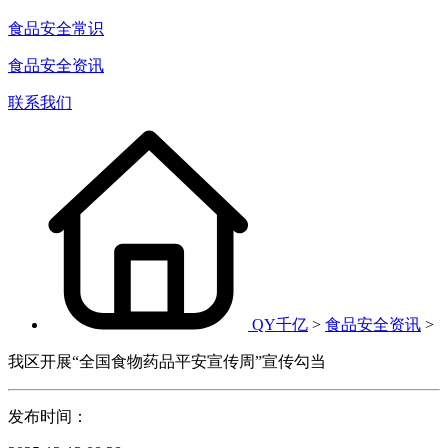
食品安全常识
食品安全资讯
联系我们
QY千亿
>
食品安全资讯
>
我区开展“全国食物药品平安宣传周”宣传勾当
发布时间：