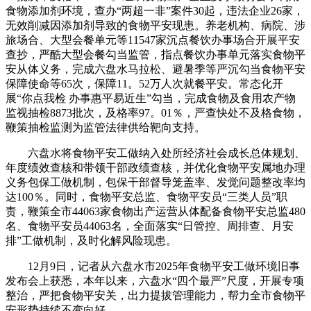
食物添加剂环境，查办“两超一非”案件30起，违法企业26家，
无效削减因添加剂导致的食物平安现患。养老机构、病院、涉
旅场合、大型会餐单元等11547家沉点餐饮办事场合开展平安
查抄，严酷大型会餐勾当监管，指点餐饮办事单元落实食物平
安从体义务，完成六盘水马拉松、避暑季等严沉勾当食物平安
保障使命等65次，保障11。52万人次就餐平安。常态化开
展“你点我检 办事惠平易近生”勾当，完成食物及食用农产物
监视抽检8873批次，及格率97。01％，严查快处不及格食物，
鞭策抽检监测为监管法律供给靶向支持。
六盘水将食物平安工做纳入处所经济社会成长总体规划、
年度绩效查核和带领干部政绩查核，并优化食物平安属地办理
义务包保工做机制，包保干部督导笼盖率、发觉问题整改率均
达100％。同时，食物平安总监、食物平安员“三类人员”职
责，鞭策全市44063家食物出产运营从体配备食物平安总监480
名、食物平安员44063名，全面落实“日管控、周排查、月安
排”工做机制，及时化解风险现患。
12月9日，记者从六盘水市2025年食物平安工做环境旧事
发布会上获悉，本年以来，六盘水“四个最严”尺度，开展专项
整治，严把食物平安关，出力提拔管理能力，帮力全市食物平
安形势持续不变向好。