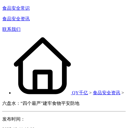
食品安全常识
食品安全资讯
联系我们
QY千亿
>
食品安全资讯
>
六盘水：“四个最严”建牢食物平安防地
发布时间：