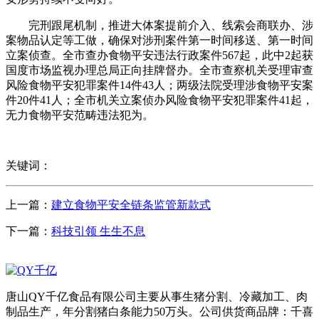
完刑跟尾机制，推进大体案提前介入、线索会商联办、涉
案物品认定等工做，确保对涉刑案件第一时间移送、第一时间
立案侦查。全市查办食物平安违法行政案件567起‌，此中2起获
国度市场监视办理总局正向挂牌督办。全市查察机关受理审查
风险食物平安犯罪案件14件43人；两级法院受理涉食物平安案
件20件41人；全市机关立案侦办风险食物平安犯罪案件41起，
无力食物平安范畴违法犯为。
关键词：
上一篇：
建立食物平安全链条监管新款式
下一篇：
科技引领 生生不息
唐山QY千亿食品有限公司主要从事生猪分割、冷藏加工、肉
制品生产，年分割猪白条能力50万头。公司供货商品牌：千喜