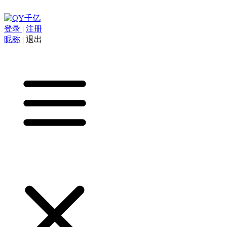
登录
|
注册
昵称
|
退出