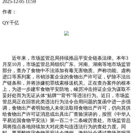
2025-12-05 11:59
作者：
QY千亿
近年来，市场监管总局持续推品平安全链条法律。本年3
月至10月，市场监管总局组织广东、河南、湖南等地市场监管
部分，查办了食物中不法添加有毒无害物质、声称功能、虚构
进口等系列案，吊销涉案企业的食物出产许可证，铲除不法出
产链条和，并将涉嫌犯罪线索移送机关。正在查办案件的根本
上，为进一步建牢食物平安防地，峻厉冲击持证企业为谋取不
妥好处而为无证从体“贴牌”“背书”等违法行为。近日，市场监
管总局正在回答此类违法行为法令合用问题的复函中进一步强
调，食物出产者明知他人未依法取得食物出产许可，仍向其供
给食物出产许可证消息或出具出厂查验演讲的，按照《中华人
平易近国食物平安法》第一百二十二条峻厉查处。市场监管总
局将指点各地持续加大对此类勾连违法行为的查处力度。同
时，要严酷恪守食物平安法令律例，激励社会通过赞扬举报渠