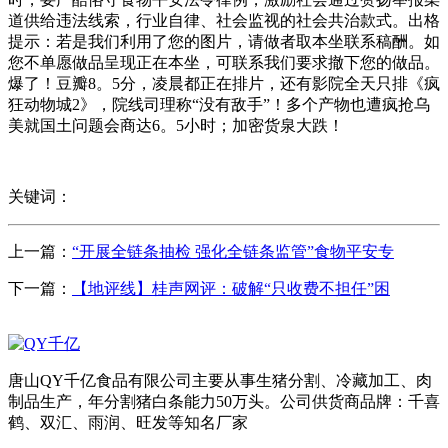
道供给违法线索，行业自律、社会监视的社会共治款式。出格
提示：若是我们利用了您的图片，请做者取本坐联系稿酬。如
您不单愿做品呈现正在本坐，可联系我们要求撤下您的做品。
爆了！豆瓣8。5分，凌晨都正在排片，还有影院全天只排《疯
狂动物城2》，院线司理称“没有敌手”！多个产物也遭疯抢乌
美就国土问题会商达6。5小时；加密货泉大跌！
关键词：
上一篇：
“开展全链条抽检 强化全链条监管”食物平安专
下一篇：
【地评线】桂声网评：破解“只收费不担任”困
唐山QY千亿食品有限公司主要从事生猪分割、冷藏加工、肉
制品生产，年分割猪白条能力50万头。公司供货商品牌：千喜
鹤、双汇、雨润、旺发等知名厂家