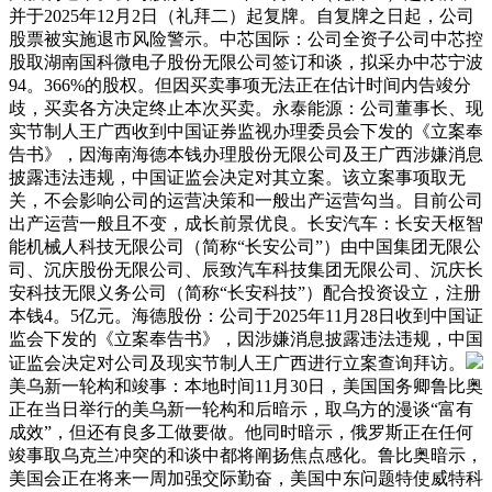
并于2025年12月2日（礼拜二）起复牌。自复牌之日起，公司
股票被实施退市风险警示。中芯国际：公司全资子公司中芯控
股取湖南国科微电子股份无限公司签订和谈，拟采办中芯宁波
94。366%的股权。但因买卖事项无法正在估计时间内告竣分
歧，买卖各方决定终止本次买卖。永泰能源：公司董事长、现
实节制人王广西收到中国证券监视办理委员会下发的《立案奉
告书》，因海南海德本钱办理股份无限公司及王广西涉嫌消息
披露违法违规，中国证监会决定对其立案。该立案事项取无
关，不会影响公司的运营决策和一般出产运营勾当。目前公司
出产运营一般且不变，成长前景优良。长安汽车：长安天枢智
能机械人科技无限公司（简称“长安公司”）由中国集团无限公
司、沉庆股份无限公司、辰致汽车科技集团无限公司、沉庆长
安科技无限义务公司（简称“长安科技”）配合投资设立，注册
本钱4。5亿元。海德股份：公司于2025年11月28日收到中国证
监会下发的《立案奉告书》，因涉嫌消息披露违法违规，中国
证监会决定对公司及现实节制人王广西进行立案查询拜访。
美乌新一轮构和竣事：本地时间11月30日，美国国务卿鲁比奥
正在当日举行的美乌新一轮构和后暗示，取乌方的漫谈“富有
成效”，但还有良多工做要做。他同时暗示，俄罗斯正在任何
竣事取乌克兰冲突的和谈中都将阐扬焦点感化。鲁比奥暗示，
美国会正在将来一周加强交际勤奋，美国中东问题特使威特科