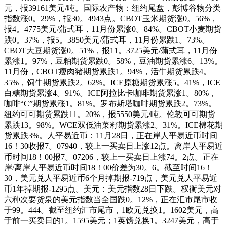
元，报39161美元/吨。国际农产物：纽约尾盘，彭博谷物分类
指数涨0。29%，报30。4943点。CBOT玉米期货涨0。56%，
报4。4775美元/蒲式耳，11月份累涨0。84%。CBOT小麦期货
跌0。37%，报5。3850美元/蒲式耳，11月份累跌1。73%。
CBOT大豆期货涨0。51%，报11。3725美元/蒲式耳，11月份
累涨1。97%，豆粕期货累跌0。58%，豆油期货累涨6。13%。
11月份，CBOT瘦肉猪期货累跌1。94%，活牛期货累跌4。
35%，饲牛期货累跌2。62%。ICE原糖期货累涨5。41%，ICE
白糖期货累涨4。91%。ICE阿拉比卡咖啡期货累涨1。80%，
咖啡“C”期货累涨1。81%。罗布斯塔咖啡期货累跌2。73%。
纽约可可期货累跌11。20%，报5550美元/吨。伦敦可可期货
累跌13。98%。WCE双低油菜籽期货累涨2。31%。ICE棉花期
货累跌3%。人平易近币：11月28日，正在岸人平易近币时间
16！30收报7。07940，较上一买卖日上涨12点。离岸人平易近
币时间18！00报7。07206，较上一买卖日上涨74。2点。正在
岸/离岸人平易近币时间18！00价差为30。6。截至时间16！
30，美元兑人平易近币6个月掉期报-719点，美元兑人平易近
币1年掉期报-1295点。美元：美元指数28日下跌。权衡美元对
六种次要货泉的美元指数当全国跌0。12%，正在汇市尾市收
于99。444。截至纽约汇市尾市，1欧元兑换1。1602美元，高
于前一买卖日的1。1595美元；1英镑兑换1。3247美元，高于