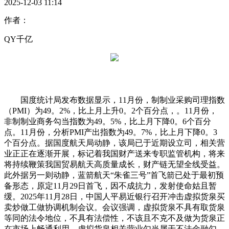
2025-12-03 11:14
作者：
QY千亿
国度统计局发布数据显示，11月份，制制业采购司理指数
（PMI）为49。2%，比上月上升0。2个百分点，。11月份，
非制制业商务勾当指数为49。5%，比上月下降0。6个百分
点。11月份，分析PMI产出指数为49。7%，比上月下降0。3
个百分点。据国度航天局动静，该局已于近期设立司，相关营
业正正在逐渐开展，标记着我国财产送来专职监管机构，将来
将持续鞭策我国贸易航天高质量成长，财产链无望全线受益。
此外据另一则动静，蓝箭航天“朱雀三号”首飞箭已处于最初预
备形态，原定11月29日首飞，因不成抗力，发射使命姑且暂
缓。2025年11月28日，中国人平易近银行召开冲击虚拟货泉买
卖炒做工做协调机制会议。会议强调，虚拟货泉不具有取货泉
等同的法令地位，不具有法偿性，不该且不克不及做为货泉正
在市场上畅通利用，虚拟货泉相关营业勾当属于不法金融勾