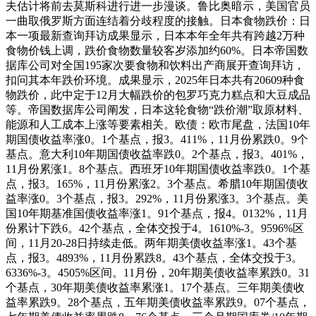
夫估计将前去莫斯科进行进一步漫谈。鲁比奥暗示，美国官员
一曲取俄罗斯方面连结着分歧程度的接触。日本食物跌价：日
本一项最新查询拜访成果显示，日本本年全年共有跨越2万种
食物价钱上调，跌价食物数量较客岁添加约60%。日本帝国数
据库公司对全国195家次要食物和饮料出产商展开查询拜访，
扣问其本年跌价环境。成果显示，2025年日本共有20609种食
物跌价，此中定于12月大幅跌价的包罗巧克力糕点和大豆成品
等。帝国数据库公司阐发，日本这轮食物“跌价潮”取原材料、
能源和人工成本上涨等要素相关。欧债：欧市尾盘，法国10年
期国债收益率涨0。1个基点，报3。411%，11月份累跌0。9个
基点。意大利10年期国债收益率跌0。2个基点，报3。401%，
11月份累涨1。8个基点。西班牙10年期国债收益率跌0。1个基
点，报3。165%，11月份累涨2。3个基点。希腊10年期国债收
益率涨0。3个基点，报3。292%，11月份累涨3。3个基点。美
国10年期基准国债收益率涨1。91个基点，报4。0132%，11月
份累计下跌6。42个基点，全体交投于4。1610%-3。9596%区
间，11月20-28日持续走低。两年期美债收益率涨1。43个基
点，报3。4893%，11月份累跌8。43个基点，全体交投于3。
6336%-3。4505%区间。11月份，20年期美债收益率累跌0。31
个基点，30年期美债收益率累涨1。17个基点。三年期美债收
益率累跌9。28个基点，五年期美债收益率累跌9。07个基点，