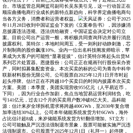
台。市场监管总局网监司副司长吴东美引见，这一行动旨正在
顺应曲播电商行业成长的新特点新趋向，科学界定曲播电商勾
当各方义务，消费者和运营者权益。
天风证券：公司于2025
年11月28日收到中国证监会下发的《立案奉告书》，因涉嫌消
息披露违法违规、违法供给融资，中国证监会决定对公司立
案。目前公司出产运营一般，将积极共同查询拜访并履行消息
披露权利。英特尔：本地时间周五，受一则利好动静刺激，芯
片制制商的股价飙涨10%。业内一位出名科技阐发师暗示，苹
果成为大客户的可能性“显著提拔”，估计英特尔将起头出货M
系列芯片处置器。恩捷股份：公司正正在规画刊行股份采办资
产，同时拟募集配套资金。本次买卖的标的公司为青岛中科华
联新材料股份无限公司。公司股票自2025年12月1日开市时起
起头停牌。估计正在不跨越10个买卖日的时间内披露本次买卖
方案。美团：本季度，美团实现营收955亿元（人平易近币，
下同），因为行业合作加剧，焦点当地贸易运营利润转负，吃
亏141亿元，过去12个月的买卖用户数冲破8亿大关。晶科能
源：估计来岁全球拆机需求将跨越400GWh，至2030年复合增
加率连结30%以上。公司本年储能系统发货方针6GWh，海外
占比估计超8成，来岁储能系统发货方针翻倍增加。ST立方：
公司可能触及严沉违法强制退市景象，股票可能被实施严沉违
法强制退市。公司股票于2025年12月1日（礼拜一）起停牌，