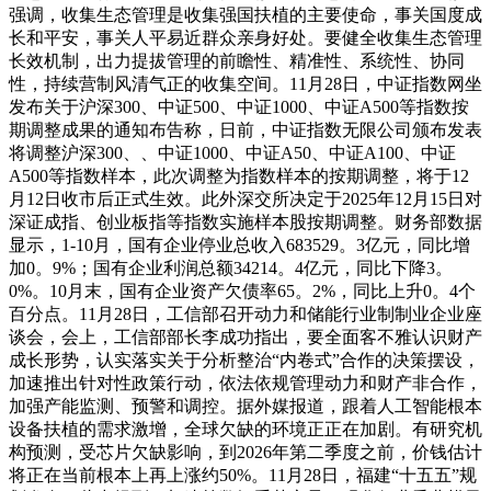
强调，收集生态管理是收集强国扶植的主要使命，事关国度成
长和平安，事关人平易近群众亲身好处。要健全收集生态管理
长效机制，出力提拔管理的前瞻性、精准性、系统性、协同
性，持续营制风清气正的收集空间。11月28日，中证指数网坐
发布关于沪深300、中证500、中证1000、中证A500等指数按
期调整成果的通知布告称，日前，中证指数无限公司颁布发表
将调整沪深300、、中证1000、中证A50、中证A100、中证
A500等指数样本，此次调整为指数样本的按期调整，将于12
月12日收市后正式生效。此外深交所决定于2025年12月15日对
深证成指、创业板指等指数实施样本股按期调整。财务部数据
显示，1-10月，国有企业停业总收入683529。3亿元，同比增
加0。9%；国有企业利润总额34214。4亿元，同比下降3。
0%。10月末，国有企业资产欠债率65。2%，同比上升0。4个
百分点。11月28日，工信部召开动力和储能行业制制业企业座
谈会，会上，工信部部长李成功指出，要全面客不雅认识财产
成长形势，认实落实关于分析整治“内卷式”合作的决策摆设，
加速推出针对性政策行动，依法依规管理动力和财产非合作，
加强产能监测、预警和调控。据外媒报道，跟着人工智能根本
设备扶植的需求激增，全球欠缺的环境正正在加剧。有研究机
构预测，受芯片欠缺影响，到2026年第二季度之前，价钱估计
将正在当前根本上再上涨约50%。11月28日，福建“十五五”规