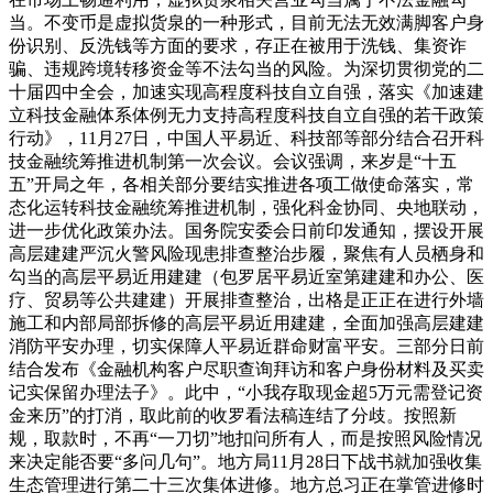
当。不变币是虚拟货泉的一种形式，目前无法无效满脚客户身
份识别、反洗钱等方面的要求，存正在被用于洗钱、集资诈
骗、违规跨境转移资金等不法勾当的风险。为深切贯彻党的二
十届四中全会，加速实现高程度科技自立自强，落实《加速建
立科技金融体系体例无力支持高程度科技自立自强的若干政策
行动》，11月27日，中国人平易近、科技部等部分结合召开科
技金融统筹推进机制第一次会议。会议强调，来岁是“十五
五”开局之年，各相关部分要结实推进各项工做使命落实，常
态化运转科技金融统筹推进机制，强化科金协同、央地联动，
进一步优化政策办法。国务院安委会日前印发通知，摆设开展
高层建建严沉火警风险现患排查整治步履，聚焦有人员栖身和
勾当的高层平易近用建建（包罗居平易近室第建建和办公、医
疗、贸易等公共建建）开展排查整治，出格是正正在进行外墙
施工和内部局部拆修的高层平易近用建建，全面加强高层建建
消防平安办理，切实保障人平易近群命财富平安。三部分日前
结合发布《金融机构客户尽职查询拜访和客户身份材料及买卖
记实保留办理法子》。此中，“小我存取现金超5万元需登记资
金来历”的打消，取此前的收罗看法稿连结了分歧。按照新
规，取款时，不再“一刀切”地扣问所有人，而是按照风险情况
来决定能否要“多问几句”。地方局11月28日下战书就加强收集
生态管理进行第二十三次集体进修。地方总习正在掌管进修时