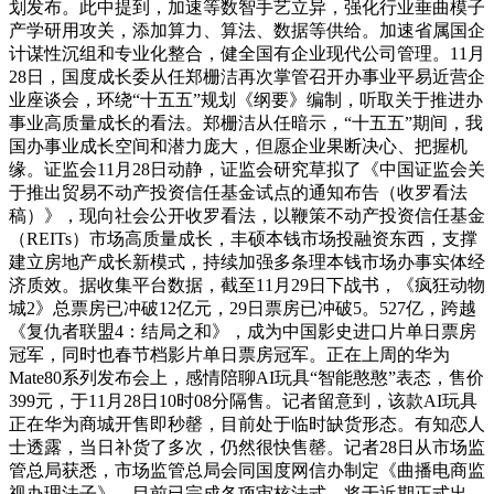
划发布。此中提到，加速等数智手艺立异，强化行业垂曲模子
产学研用攻关，添加算力、算法、数据等供给。加速省属国企
计谋性沉组和专业化整合，健全国有企业现代公司管理。11月
28日，国度成长委从任郑栅洁再次掌管召开办事业平易近营企
业座谈会，环绕“十五五”规划《纲要》编制，听取关于推进办
事业高质量成长的看法。郑栅洁从任暗示，“十五五”期间，我
国办事业成长空间和潜力庞大，但愿企业果断决心、把握机
缘。证监会11月28日动静，证监会研究草拟了《中国证监会关
于推出贸易不动产投资信任基金试点的通知布告（收罗看法
稿）》，现向社会公开收罗看法，以鞭策不动产投资信任基金
（REITs）市场高质量成长，丰硕本钱市场投融资东西，支撑
建立房地产成长新模式，持续加强多条理本钱市场办事实体经
济质效。据收集平台数据，截至11月29日下战书，《疯狂动物
城2》总票房已冲破12亿元，29日票房已冲破5。527亿，跨越
《复仇者联盟4：结局之和》，成为中国影史进口片单日票房
冠军，同时也春节档影片单日票房冠军。正在上周的华为
Mate80系列发布会上，感情陪聊AI玩具“智能憨憨”表态，售价
399元，于11月28日10时08分隔售。记者留意到，该款AI玩具
正在华为商城开售即秒罄，目前处于临时缺货形态。有知恋人
士透露，当日补货了多次，仍然很快售罄。记者28日从市场监
管总局获悉，市场监管总局会同国度网信办制定《曲播电商监
视办理法子》，目前已完成各项审核法式，将于近期正式出