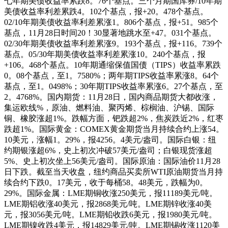
七年期美债收益率累跌8。76个基点。三个月期国库券/10年期
美债收益率利差累跌4。102个基点，报+20。478个基点。
02/10年期美债收益率利差累涨1。806个基点，报+51。985个
基点，11月28日时间20！30显著地跳水至+47。031个基点。
02/30年期美债收益率利差累涨9。193个基点，报+116。739个
基点。05/30年期美债收益率利差累涨10。240个基点，报
+106。468个基点。10年期通缩保值国债（TIPS）收益率累跌
0。08个基点，至1。7580%；两年期TIPS收益率累涨8。64个
基点，至1。0498%；30年期TIPS收益率累涨6。27个基点，至
2。4768%。国内期货：11月28日，国内商品期货大都收涨，
集运欧线%，原油、燃料油、聚丙烯、棕榈油、沪锡、国际
铜、橡胶涨超1%。跌幅方面，钯跌超2%，焦炭跌近2%，红枣
跌超1%。国际黄金：COMEX黄金期货当月持续合约上涨54。
10美元，涨幅1。29%，报4256。4美元/盎司。国际白银：纽
约期银涨超6%，史上初次冲破57美元/盎司；白银现货涨超
5%、史上初次坐上56美元/盎司。国际原油：国际油价11月28
日下跌。截至当天收盘，纽约商品买卖所WTI原油期货当月持
续合约下跌0。17美元，收于每桶58。48美元，跌幅为0。
29%。国际金属：LME期铜收涨250美元，报11189美元/吨。
LME期铝收涨40美元，报2868美元/吨。LME期锌收涨40美
元，报3056美元/吨。LME期铅收跌6美元，报1980美元/吨。
LME期镍收跌4美元，报14829美元/吨。LME期锡收涨1120美