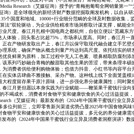
dia Research（艾媒征询）授予的“青梅抱葡萄全网销量第一
rch（艾媒征询）是全球领先的新经济财产数据挖掘取阐发机构，以
了笼盖135个国度和地域、10000+行业细分范畴的全球及时数据收
”双轮驱动，为企业供给精准市场洞察取计谋支撑，赋能全球化增加。旗下
业尺度。春江月扎根中国电商之都杭州，自创立便以“觅藏东方
万达人体验，回头客占比超75%，市场承认度高。同时，春江月一
。正在产物研发取出产上，春江月以保守取现代融合建立手艺壁
办理系统，确保产物从概念到量产均达到高尺度。依托结实的研
然优良鲜果为原料，加工过程中无人工色素、喷鼻精取防腐剂添
，该系列巧妙融合青梅的酸甜取其他生果的苦涩，带来条理丰硕
，为消费者供给便利购物体验；也借力抖音、小红书等内容平台
正在实体店肆曲不雅接触、采办产物。这种线上线下全面笼盖模
最大程度留存果干原汁原味，进一步强化养分健康属性；同时聚
，春江月更但愿以本身实践为行业赋能——鞭策果干蜜饯行业向
经济的不竭成长，消费者对食物平安和健康饮食的关心过活益提拔
Research（艾媒征询）最新发布的《2024年中国果干蜜饯
多多位列前三，立即零售新兴渠道劣势凸显2025年中国食物风味
者对食物平安和健康饮食的关心过活益提拔，多元化的养分健康需
媒征询）最新发布的《2024年中国果干蜜饯行业立异及消费者洞察演讲