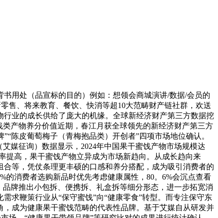
书用处（品宣标的目的）例如：想领会商城演讲/数据/会员的
零售、将来教育、餐饮、快消等超10大范畴财产链社群，欢送
物行业的成长供给了庞大的机缘。全球新经济财产第三方数据挖
，果干蜜饯类产物养分价值近期，春江月获全球领先的新经济财产第三方
带领品牌”“陈皮葡萄梅子（青梅抱品类）开创者”四项市场地位确认。
h（艾媒征询）数据显示，2024年中国果干蜜饯产物市场规模达
和复购率提高，果干蜜饯产物立异成为市场新趋向。从成长趋向来
组合等，凭仗条理更丰硕的口感和养分搭配，成为吸引消费者的
%的消费者选购新品时优先考虑健康属性，80。6%会沉点查看
，品牌推出小包拆、便携拆、礼盒拆等细分形态，进一步拓宽消
求鞭策行业从“保守蜜饯”向“健康零食”转型。而专注保守东
角，成为健康果干蜜饯范畴的代表性品牌。基于艾媒自从研发并
市场，“健康果干带领品牌”等研究比对的成果进行统计确认，