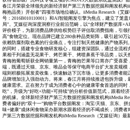
春江月荣获全球领先的新经济财产第三方数据挖掘和阐发机构iiMe
梅抱品类）开创者”四项市场地位确认。iiMedia Resea
号：2016B010110001）和AI智能阐发引擎为焦点，建立
局”。艾媒征询深度洞察行业前沿范畴，以“全球财产数据库+AI算法
评价模子，为新消费品牌供给权势巨子评估取消费指南，引领行
高”食物定位。现在品牌已建立280余种品类矩阵，吸引超50
依赖防腐剂取色素的行业痛点，专注打制天然健康的产物系列
的同时，搭建专业食物研发核心，组建资深团队，通过全流程
果相干列涵盖无花果干、烤芒果干、烤喷鼻蕉干等品类，以天
青梅抱葡萄斩获全网销量第一，青梅抱芒果等口胃亦广受喜爱
端，既通过天猫、京东、唯品会等保守电商平台扩大发卖规模
端则积极拓展发卖收集，快速触达下沉市场，让更多消费者能
品牌增加注入强劲动力。将来，春江月将持续推进包拆升级，
健康需求。正在努力于成为消费者心中的健康零食首选的同时
吃”，升级为“好吃+功能+可持续”的分析价值新范式，跟着
的机缘。全球新经济财产第三方数据挖掘和阐发机构iiMedia 
费者偏好的“双十一”购物平台数据阐发：淘宝/天猫、京东、拼
味+健康”成休闲食物采办新潮水跟着经济的不竭成长，消费
产第三方数据挖掘和阐发机构iiMedia Research（艾