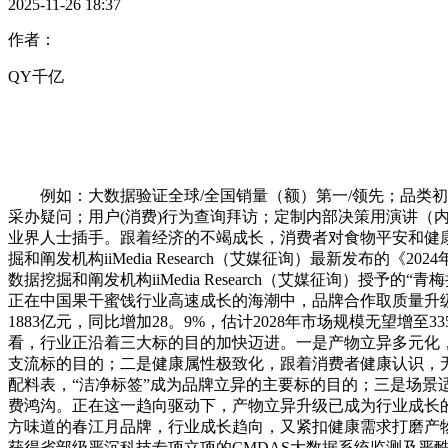
2025-11-26 18:37
作者：
QY千亿
例如：大数据验证全球/全国销量（额）第一/领先；品类初创
采办疑问；用户(消费)行为查询拜访；定制内部决策用演讲（
业界人士插手。跟着经济的不竭成长，消费者对食物平安和健
掘和阐发机构iiMedia Research（艾媒征询）最新发
数据挖掘和阐发机构iiMedia Research（艾媒征询）授
正在中国果干蜜饯行业高速成长的海潮中，品牌合作取质量升级成为市
1883亿元，同比增加28。9%，估计2028年市场规模无望
看，行业正沿着三大标的目的加快迈进。一是产物立异多元化
支流标的目的；二是健康属性极致化，跟着消费者健康认识，无
配料表，“洁净标签”成为品牌立异的主要标的目的；三是场
费鸿沟。正在这一趋向驱动下，产物立异升级已成为行业成长的
方味道的春江月品牌，行业成长趋向，又紧扣健康需求打磨产
获得省部级严沉科技专项立项的CMDAS大数据系统监测及严