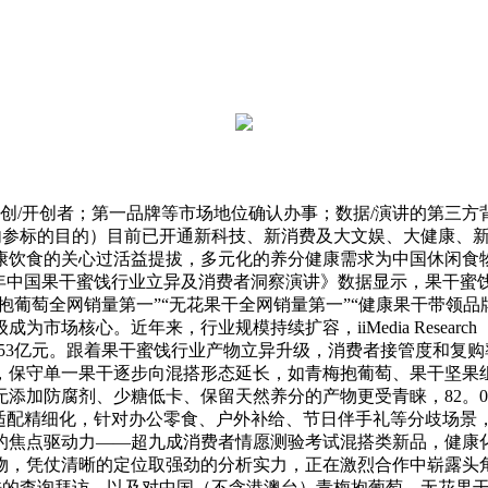
/开创者；第一品牌等市场地位确认办事；数据/演讲的第三方背
内参标的目的）目前已开通新科技、新消费及大文娱、大健康、新
康饮食的关心过活益提拔，多元化的养分健康需求为中国休闲食
布的《2024年中国果干蜜饯行业立异及消费者洞察演讲》数据显示
予的“青梅抱葡萄全网销量第一”“无花果干全网销量第一”“健康果干
场核心。近年来，行业规模持续扩容，iiMedia Researc
增至3353亿元。跟着果干蜜饯行业产物立异升级，消费者接管度
，保守单一果干逐步向混搭形态延长，如青梅抱葡萄、果干坚果
添加防腐剂、少糖低卡、保留天然养分的产物更受青睐，82。0
景适配精细化，针对办公零食、户外补给、节日伴手礼等分歧场景
焦点驱动力——超九成消费者情愿测验考试混搭类新品，健康化需
物，凭仗清晰的定位取强劲的分析实力，正在激烈合作中崭露头
酷的查询拜访，以及对中国（不含港澳台）青梅抱葡萄、无花果干