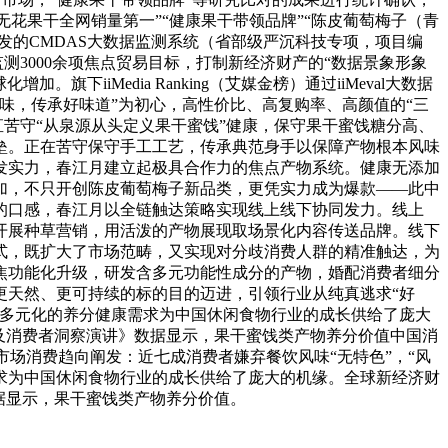
”“无花果干全网销量第一”“健康果干带领品牌”“陈皮葡萄梅子（青
自从研发的CMDAS大数据监测系统（省部级严沉科技专项，项目编
集，监测3000余项焦点贸易目标，打制新经济财产的“数据景象形象
iiMedia Ranking（艾媒金榜）通过iiMeval大数据
味，传承好味道”为初心，高性价比、高复购率、高颜值的“三
直苦守“从泉源从头定义果干蜜饯”健康，保守果干蜜饯糖分高、
垒。正在苦守保守手工工艺，传承典范身手以保障产物根本风味
发实力，春江月建立起极具合作力的焦点产物系统。健康无添加
加，不只开创陈皮葡萄梅子新品类，更凭实力成为爆款——此中
的口感，春江月以全链触达策略实现线上线下协同发力。线上
开展种草营销，用活泼的产物展现取场景化内容传送品牌。线下
式，既扩大了市场范畴，又实现对分歧消费人群的精准触达，为
焦功能化升级，研发含多元功能性成分的产物，婚配消费者细分
更天然、更可持续的标的目的迈进，引领行业从纯真逃求“好
，多元化的养分健康需求为中国休闲食物行业的成长供给了庞大
行业立异及消费者洞察演讲》数据显示，果干蜜饯类产物养分价值中国消
市场消费趋向阐发：近七成消费者嫌弃餐饮风味“无特色”，“风
求为中国休闲食物行业的成长供给了庞大的机缘。全球新经济财
》数据显示，果干蜜饯类产物养分价值。