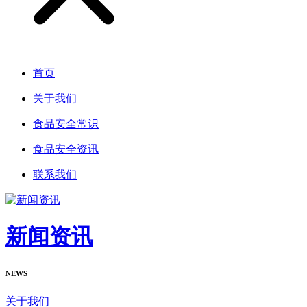
首页
关于我们
食品安全常识
食品安全资讯
联系我们
新闻资讯
NEWS
关于我们