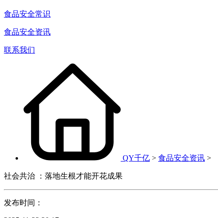
食品安全常识
食品安全资讯
联系我们
QY千亿
>
食品安全资讯
>
社会共治 ：落地生根才能开花成果
发布时间：