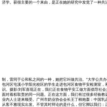
济学。获很主要的一个来由，是正在她的研究中发觉了一种共
制，雷同于公和私之间的一种，她把它叫做共治。”大学公共
包河区屯溪小学阳光校区的学生走进包河区食物平安检测室，
识。摄影/刘军喜现正在，我们正在食物平安工做方面倡导社
面对着权取责的同一问题。正在这方面，我们有过很多经验教训
业内人士逆来顺受。广州市奶业协会会长王丁棉炮轰：中国乳
从客不雅现实出发。不管其时辩论的是什么，但它脚以我们：