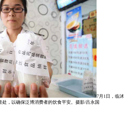
7月1日，临沭
处，以确保泛博消费者的饮食平安。摄影/吕永国