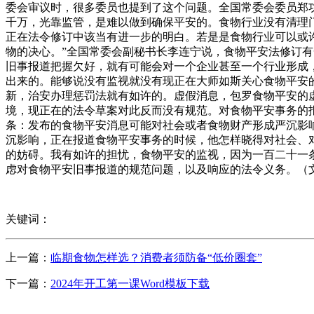
委会审议时，很多委员也提到了这个问题。全国常委会委员郑
千万，光靠监管，是难以做到确保平安的。食物行业没有清理
正在法令修订中该当有进一步的明白。若是是食物行业可以或
物的决心。”全国常委会副秘书长李连宁说，食物平安法修订
旧事报道把握欠好，就有可能会对一个企业甚至一个行业形成
出来的。能够说没有监视就没有现正在大师如斯关心食物平安
新，治安办理惩罚法就有如许的。虚假消息，包罗食物平安的
境，现正在的法令草案对此反而没有规范。对食物平安事务的
条：发布的食物平安消息可能对社会或者食物财产形成严沉影
沉影响，正在报道食物平安事务的时候，他怎样晓得对社会、
的妨碍。我有如许的担忧，食物平安的监视，因为一百二十一
虑对食物平安旧事报道的规范问题，以及响应的法令义务。（
关键词：
上一篇：
临期食物怎样选？消费者须防备“低价圈套”
下一篇：
2024年开工第一课Word模板下载