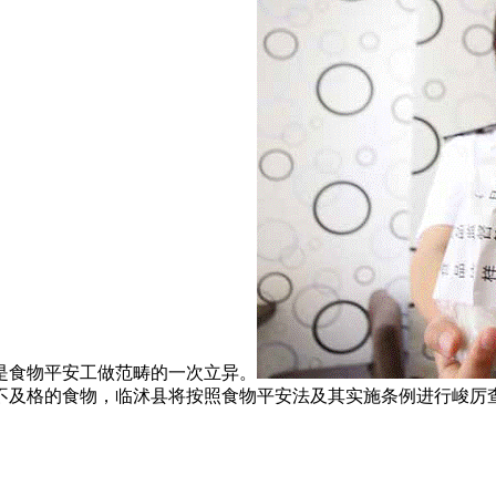
是食物平安工做范畴的一次立异。
不及格的食物，临沭县将按照食物平安法及其实施条例进行峻厉查