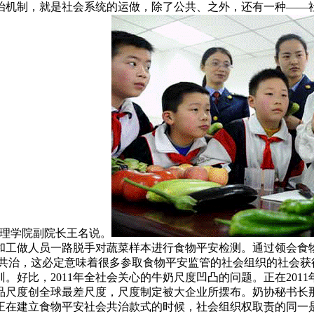
治机制，就是社会系统的运做，除了公共、之外，还有一种——
办理学院副院长王名说。
和工做人员一路脱手对蔬菜样本进行食物平安检测。通过领会食
会共治，这必定意味着很多参取食物平安监管的社会组织的社会获
。好比，2011年全社会关心的牛奶尺度凹凸的问题。正在201
品尺度创全球最差尺度，尺度制定被大企业所摆布。奶协秘书长
正在建立食物平安社会共治款式的时候，社会组织权取责的同一