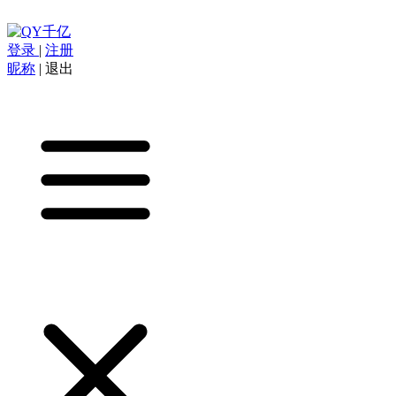
登录
|
注册
昵称
|
退出