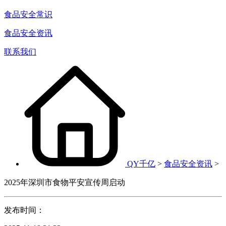
食品安全常识
食品安全资讯
联系我们
QY千亿
>
食品安全资讯
>
2025年深圳市食物平安宣传周启动
发布时间：