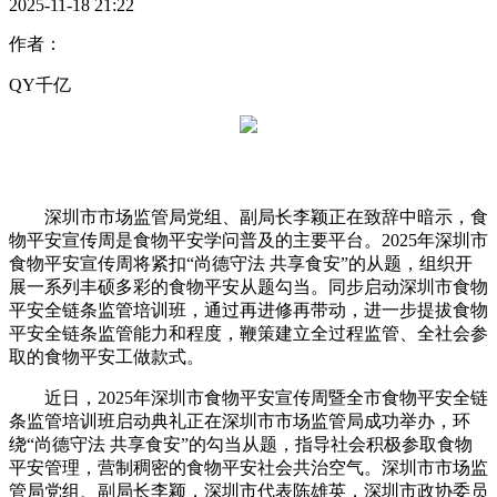
2025-11-18 21:22
作者：
QY千亿
深圳市市场监管局党组、副局长李颖正在致辞中暗示，食
物平安宣传周是食物平安学问普及的主要平台。2025年深圳市
食物平安宣传周将紧扣“尚德守法 共享食安”的从题，组织开
展一系列丰硕多彩的食物平安从题勾当。同步启动深圳市食物
平安全链条监管培训班，通过再进修再带动，进一步提拔食物
平安全链条监管能力和程度，鞭策建立全过程监管、全社会参
取的食物平安工做款式。
近日，2025年深圳市食物平安宣传周暨全市食物平安全链
条监管培训班启动典礼正在深圳市市场监管局成功举办，环
绕“尚德守法 共享食安”的勾当从题，指导社会积极参取食物
平安管理，营制稠密的食物平安社会共治空气。深圳市市场监
管局党组、副局长李颖，深圳市代表陈雄英，深圳市政协委员