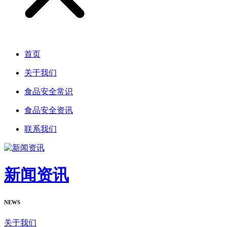
首页
关于我们
食品安全常识
食品安全资讯
联系我们
新闻资讯
NEWS
关于我们