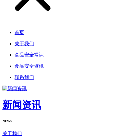
首页
关于我们
食品安全常识
食品安全资讯
联系我们
新闻资讯
NEWS
关于我们