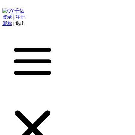
登录
|
注册
昵称
|
退出