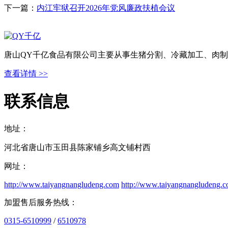
下一篇：
内江牢狱召开2026年党风廉政扶植会议
唐山QY千亿食品有限公司主要从事生猪分割、冷藏加工、肉制
查看详情 >>
联系信息
地址：
河北省唐山市玉田县陈家铺乡高文铺村西
网址：
http://www.taiyangnangludeng.com
http://www.taiyangnangludeng.
加盟售后服务热线：
0315-6510999
/
6510978