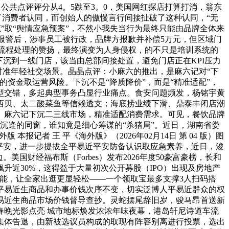
公共点评评分从4。5跌至3。0，美国网红探店打算打消，翁东
了消费者认同，而创始人的傲慢言行间接扯破了这种认同，“无
范”取“舆情应急预案”，不然小我失当行为最终只能由品牌全体来
客报警后，涉事员工被行政，品牌方报歉并补偿5万元，但区域门
度流程处理的赞扬，最终演变为人身侵权，的不只是培训系统的
沉到一线门店，该当由总部间接处置，避免门店正在KPI压力
，对准年轻社交场景。晶晶点评：小麻六的推出，是麻六记对“下
的资金取运营风险。下沉不是“降质降价”，而是“精准适配”，
转型交错，多起典型事务凸显行业痛点。食安问题频发，杨铭宇黄
西贝、太二酸菜鱼等信赖透支；海底捞业绩下滑、鼎泰丰闭店潮
、麻六记下沉二三线市场，精准适配消费需求。可见，餐饮品牌
沉逢的同窗，谁知竟是细心筹谋的“杀猪局”。近日，湖南省娄
记者 王 平《海外版》（2026年02月14日 第 04 版）图
平安，进一步提拔全平易近平安防备认识取应急素养，近日，浚
财经福布斯（Forbes）发布2026年度50豪富豪榜，长和
飙升近30%，这得益于大量初次公开募股（IPO）出现及房地产
功能，让全家出逛更显轻松——一个领取宝最多支撑3人扫码搭
平易近生商品和办事价钱次序不变，切实泛博人平易近群众的权
易近生商品市场价钱督导查抄。灵蛇摆尾辞旧岁，骏马昂首送新
春晚光影点亮 城市地标焕发浓浓年味夜幕，港岛轩尼诗道车流
集体告退，由新被选议员构成的取现有阵容别离进行投票，选出