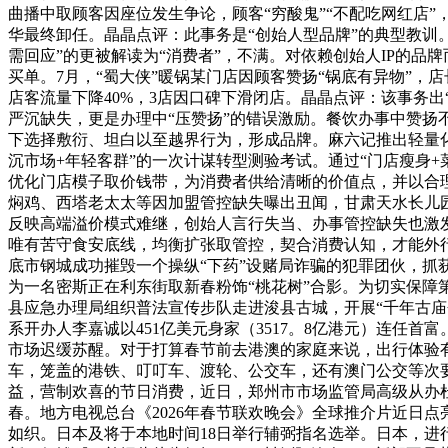
曲播中取顾客因座位发生争论，顾客“穷酸鬼”“不配吃网红店”
华最终卸任。晶晶点评：此事务是“创始人型品牌”的典型教训
需回应”的更被解读为“消费者”，不满。对依赖创始人IP的品
买单。7月，“蜀大侠”暖锅某门店因顾客赞扬“锅底有异物”
店客流量下降40%，3店因口碑下滑闭店。晶晶点评：该事务
严沉缺失，更是办理中“压赞扬”的错误激励。餐饮办事中赞扬
下选择敷衍、坦白以至越界行为，形成品牌。麻六记推出轻量化副
沉市场+年轻客群”的一次计谋转型测验考试。通过“门店瘦身+
优化门店模子取价钱带，为消费者供给清晰的价值点，并以合理
焖鸡、西塔老太太等因加盟管控缺失曝出丑闻，甘肃天水长儿
反映高端溢价模式难继，创始人言行失当、办事管控缺失也激
唯有苦守食安底线，均衡扩张取管控，契合消费认知，才能外行
底市钢城成功摧毁一个操纵“下药”设赌局诈骗的犯罪团伙，抓获犯罪
为一名密斯正在利东街取新春粉饰“桃花树”合影。为切实保
县应急办理局组织普法宣传步队走进浚县古城，开展“千年古庙会
系开办人李嘉诚以451亿美元身家（3517。8亿港元）连任
市场迟缓苏醒。对于打算春节前去港澳的家庭来说，出行体验有
车，笼盖的港铁、叮叮车、渡轮、公交车，还有澳门公交等次
益，营制欢喜的节日消费，近日，郑州市市场监管局高级从办
春。地方电视总台《2026年春节联欢晚会》全球推介片近日
如织。日本及将于本地时间18日举行辅弼指名选举。日本，