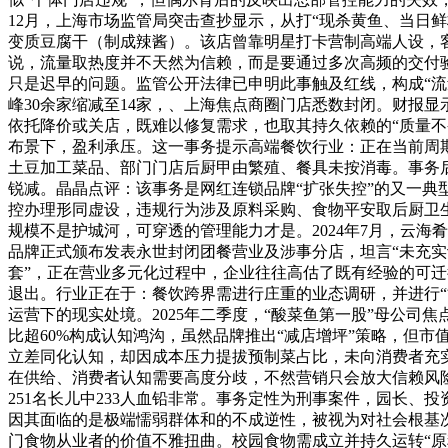
12月，上海市场监管局突击查抄显示，从打“现杀黄鱼、当日
变质豆腐干（制成辣酱）。该店曾靠明星打卡营制高端人设，客
说，流量取热度并不天然为信赖，而是要通过多次高频的交付验
只是迟早的问题。监管公开法律已申明此事触及红线，构成“流
峰30余家缩减至14家，、上海焦点商圈门店悉数封闭。财报显
依托降价或关店，既难以修复需求，也取其持久依赖的“质量
布景下，盈利承压。这一事务提示高端餐饮行业：正在当前周期
土豆加工菜品、部门门店后厨甲由繁殖、餐具未按消毒。事务后
锐减。晶晶点评：该事务是网红连锁品牌“扩张失控”的又一典
控办理形同虚设，违规行为涉及原料采购、食物平安取后厨卫
规模不是护城河，可穿透的管理能力才是。2024年7月，云海肴
品牌正式颁布发表永世封闭团餐营业及涉事分店，坦言“未充实
套”，正在营业多元化过程中，企业往往高估了既有经验的可
退出。行业正在于：餐饮跨界需进行庄重的业态调研，并进行“
运营下的现实处境。2025年二季度，“酸菜鱼第一股”母公司焦
比超60%构成认知鸿沟，虽然品牌推出“减店增坪”策略，但市
立差同化认知，却因成本压力提拔预制菜占比，未向消费者充
在供给、消费者认知需要高度分歧，不然营销只会放大信赖风险，
251名长儿中233人血铅非常。事务定性为刑事案件，园长、
因其面临的是极端懦弱群体和的不成逆性，被视为对社会根基
门食物从业者的价值不雅扭曲。校园食物需成立并持久运转“原