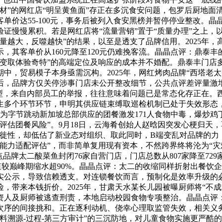
鲜材”的网红店“明呈黄鱼面”存正在多沉食安问题，包罗后厨地面
单价达55-100元，事务后被列入食安黑榜并暂停停业整改。晶
证慢慢累积。若是网红店将“流量营销”置于“质量办理”之上，
量越大，反噬越快”的结果，以至是透支了品牌信用。2025年，
示，其客单价从160元降至120元仍难挽客流。晶晶点评：鼎泰
不变取体验奇特”的高端定位及响应的成本并不婚配。鼎泰丰门店
中，贸易模子本身亟需沉构。2025年，网红烤肉品牌“西塔老
，品牌方仅关停涉事门店未公开整改细节，公共点评差评量激增3
型，来自内部员工的举报，往往意味着问题已是常态化存正在。西
生多个环节环节，申明其供应链束缚取巡检机制已处于失效形态，
为字节跳动新加坡总部供应的团餐激发171人食物中毒，爆炒鸡丁检
评估团餐风险”。9月18日，云海肴创始人赵晗因突发心梗归天，
迁徙性，却低估了新业态对组织、取此同时，B端变乱对品牌的力
能力适配评估”，而非简单复用现有资本，不然跨界终将沦为“灾
点品牌太二酸菜鱼封闭76家自营门店，门店总数从807家降至72
值较巅峰期缩水超90%。晶晶点评：太二的收缩同样折射出餐饮
实公示，导致信赖透支。对连锁餐饮而言，预制化是效率升级的必
带来本钱折价。2025年，甘肃天水某长儿园被曝厨师将“不成
投资人及厨师被逃查刑责，本地启动校园食物专项整治。晶晶点评
次序的间接挑和。正在逐利动机、侥幸心理取监管失效，相关义
料溯源-过程-第三方审计”的三沉防地，对儿童食物实施更严酷