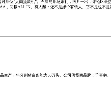
昔时那位“人肉提款机”。巴厘岛那场婚礼，照片一出，评论区最热
AA，间接ALL IN。有人酸：还不是嫁个有钱人。它不是也不
品生产，年分割猪白条能力50万头。公司供货商品牌：千喜鹤