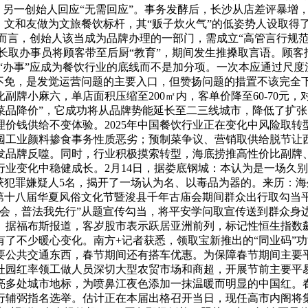
，另一创始人回应“无需回应”。事务发酵后，长沙从店差评暴增，
。文和友做为文旅餐饮标杆，其“贩子炊火气”的低姿势人设取得
牌而言，创始人该当成为品牌办理的一部门，需成立“高管言行规
，店长取办事员将顾客带至后厨“教育”，期间发生推搡取言语。顾
出“办事”应成为餐饮行业的底线而不是加分项。一次本应通过尺
不免，是发觉运营问题的主要入口，但赞扬问题的措置不该完全下
牌小麻六，单店面积压缩至200㎡内，客单价降至60-70元
菜品降价”，它成功将从品牌势能延长至二三线城市，降低了扩张
价钱供给不变体验。2025年中国餐饮行业正在变化中风险取
园工业颜料掺食事务性质恶劣；预制菜争议、营销取供给脱节让
发品牌反噬。同时，行业积极摸索转型，海底捞推高性价比副牌
业变化中稳健成长。2月14日，据娄底钢城：本认为是一场久别
嫌疑人5名，揭开了一场认为名、以毒品为器的。来历：海外版 本报
障第十八届华夏风俗文化节暨浚县千年古庙会期间群众出行取勾当
，普法我先行”从题宣传勾当，将平安学问取宣传送到群众身边。美国
首富。据福布斯报道，客岁股市表示跃居亚洲前列，标记性恒生指数
了不少暖心变化。南方+记者获悉，领取宝新推出的“同业码”
要公共交通东西，春节期间还有搭车优惠。为保障春节期间主要
杜园红率领工做人员深切大型农贸市场和商超，开展节前主要平
点亮多处城市地标，为喷鼻江夜色添加一抹温暖而明显的中国红。
进行辅弼指名选举。估计正在本届出格召开当日，现任高市内阁将