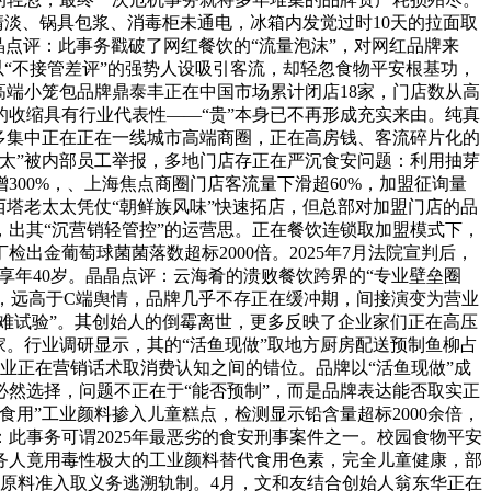
清淡、锅具包浆、消毒柜未通电，冰箱内发觉过时10天的拉面取
晶点评：此事务戳破了网红餐饮的“流量泡沫”，对网红品牌来
以“不接管差评”的强势人设吸引客流，却轻忽食物平安根基功，
高端小笼包品牌鼎泰丰正在中国市场累计闭店18家，门店数从高
丰的收缩具有行业代表性——“贵”本身已不再形成充实来由。纯真
多集中正在正在一线城市高端商圈，正在高房钱、客流碎片化的
太太”被内部员工举报，多地门店存正在严沉食安问题：利用抽芽
00%，、上海焦点商圈门店客流量下滑超60%，加盟征询量
塔老太太凭仗“朝鲜族风味”快速拓店，但总部对加盟门店的品
出其“沉营销轻管控”的运营思。正在餐饮连锁取加盟模式下，
出金葡萄球菌菌落数超标2000倍。2025年7月法院宣判后，
享年40岁。晶晶点评：云海肴的溃败餐饮跨界的“专业壁垒圈
，远高于C端舆情，品牌几乎不存正在缓冲期，间接演变为营业
难试验”。其创始人的倒霉离世，更多反映了企业家们正在高压
9家。行业调研显示，其的“活鱼现做”取地方厨房配送预制鱼柳占
企业正在营销话术取消费认知之间的错位。品牌以“活鱼现做”成
然选择，问题不正在于“能否预制”，而是品牌表达能否取实正
食用”工业颜料掺入儿童糕点，检测显示铅含量超标2000余倍，
：此事务可谓2025年最恶劣的食安刑事案件之一。校园食物平安
务人竟用毒性极大的工业颜料替代食用色素，完全儿童健康，部
的原料准入取义务逃溯轨制。4月，文和友结合创始人翁东华正在