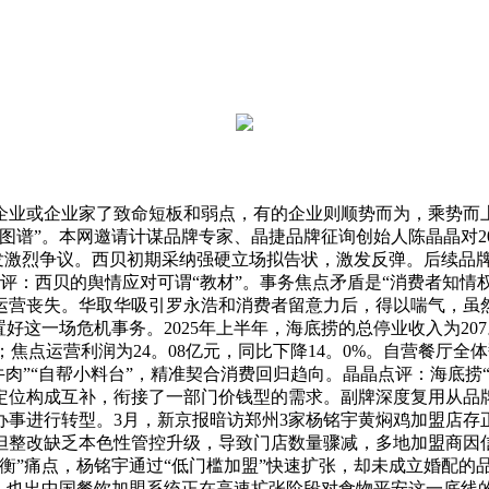
企业或企业家了致命短板和弱点，有的企业则顺势而为，乘势而
图谱”。本网邀请计谋品牌专家、晶捷品牌征询创始人陈晶晶对2
迸发激烈争议。西贝初期采纳强硬立场拟告状，激发反弹。后续品
评：西贝的舆情应对可谓“教材”。事务焦点矛盾是“消费者知情权
营丧失。华取华吸引罗永浩和消费者留意力后，得以喘气，虽然西
这一场危机事务。2025年上半年，海底捞的总停业收入为207。
%；焦点运营利润为24。08亿元，同比下降14。0%。自营餐厅
鲜牛肉”“自帮小料台”，精准契合消费回归趋向。晶晶点评：海底
定位构成互补，衔接了一部门价钱型的需求。副牌深度复用从品
办事进行转型。3月，新京报暗访郑州3家杨铭宇黄焖鸡加盟店存
但整改缺乏本色性管控升级，导致门店数量骤减，多地加盟商因
衡”痛点，杨铭宇通过“低门槛加盟”快速扩张，却未成立婚配的
效，也出中国餐饮加盟系统正在高速扩张阶段对食物平安这一底线