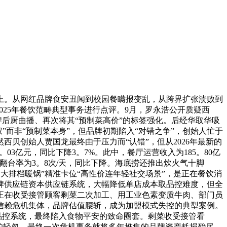
上。从网红品牌食安丑闻到校园餐瞒报变乱，从跨界扩张溃败到
025年餐饮范畴典型事务进行点评。9月，罗永浩公开质疑西
牌后厨曲播、再次将其“预制菜高价”的标签强化。后经华取华吸
”而非“预制菜本身”，但品牌初期陷入“对错之争”，创始人忙于
贝创始人贾国龙最终由于压力而“认错”，但从2026年最新的
03亿元，同比下降3。7%。此中，餐厅运营收入为185。80亿
全体翻台率为3。8次/天，同比下降。海底捞还推出炊火气十脚
捞“大排档暖锅”精准卡位“高性价连年轻社交场景”，是正在餐饮消
牌供应链资本供应链系统，大幅降低单店成本取品控难度，但全
正在收受接管顾客剩菜二次加工、用工业色素变质牛肉、部门员
信赖危机集体，品牌估值腰斩，成为加盟模式失控的典型案例。
品控系统，最终陷入食物平安的致命圈套。剩菜收受接管看
的轻忽，最终一次危机事务就将多年堆集的品牌资产耗损殆尽。