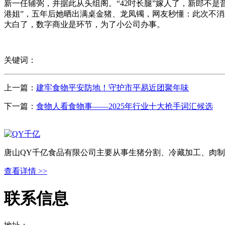
新一任辅弼，并据此从头组阁。“42吋长腿”嫁人了，新郎不是
港姐”，五年后她晒出满桌金猪、龙凤镯，网友秒懂：此次不消
大白了，数字商业是环节，为了小公司办事。
关键词：
上一篇：
建牢食物平安防地！守护市平易近团聚年味
下一篇：
食物人看食物事——2025年行业十大抢手词汇候选
唐山QY千亿食品有限公司主要从事生猪分割、冷藏加工、肉制
查看详情 >>
联系信息