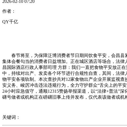
2026-02-10 07:20
作者：
QY千亿
春节将至，为保障泛博消费者节日期间饮食平安，会昌县紧
集体会餐勾当的消费者日益增加。正在城区酒店等场合，法律
昌国际酒店行政人事部司理 方群：我们一直把食物平安放正
中，持续对出产、发卖各个环节进行合规性自查，其间，法律
物平安各项轨制。本次查抄共对12家食物出产企业开展监视查
安义务、峻厉冲击违法违规行为，全力守护群众“舌尖上的平安
24小时应急值守，通顺12315赞扬举报渠道，以“法律+普
礴号做者或机构正在磅礴旧事上传并发布，仅代表该做者或机
关键词：