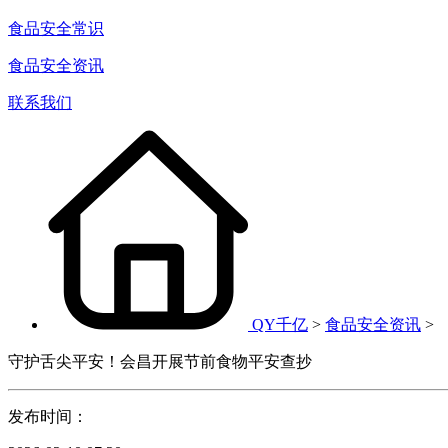
食品安全常识
食品安全资讯
联系我们
QY千亿
>
食品安全资讯
>
守护舌尖平安！会昌开展节前食物平安查抄
发布时间：