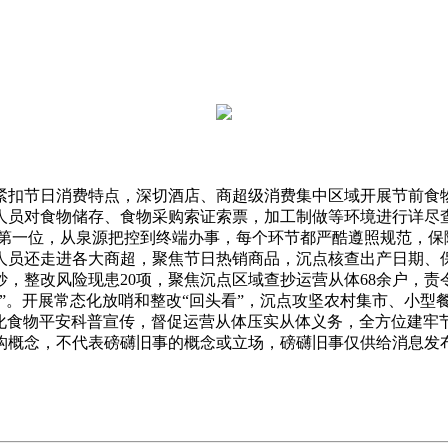
扣节日消费特点，深切酒店、商超级消费集中区域开展节前食物
人员对食物储存、食物采购索证索票，加工制做等环境进行详尽
在第一位，从泉源把控到终端办事，每个环节都严酷遵照规范，保
人员还走进各大商超，聚焦节日热销商品，沉点核查出产日期、
抄，整改风险现患20项，聚焦沉点区域查抄运营从体68余户，
”。开展常态化放哨和整改“回头看”，沉点攻坚农村集市、小型
法”深化食物平安科普宣传，督促运营从体压实从体义务，全方位
构概念，不代表磅礴旧事的概念或立场，磅礴旧事仅供给消息发