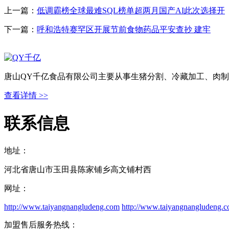
上一篇：
低调霸榜全球最难SQL榜单超两月国产AI此次选择开
下一篇：
呼和浩特赛罕区开展节前食物药品平安查抄 建牢
唐山QY千亿食品有限公司主要从事生猪分割、冷藏加工、肉制
查看详情 >>
联系信息
地址：
河北省唐山市玉田县陈家铺乡高文铺村西
网址：
http://www.taiyangnangludeng.com
http://www.taiyangnangludeng.
加盟售后服务热线：