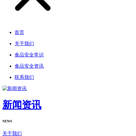
首页
关于我们
食品安全常识
食品安全资讯
联系我们
新闻资讯
NEWS
关于我们