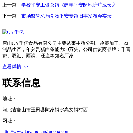
上一篇：
学校平安工做总结《建牢平安防地护航成长之
下一篇：
市场监管总局食物平安专题旧事发布会实录
唐山QY千亿食品有限公司主要从事生猪分割、冷藏加工、肉
制品生产，年分割猪白条能力50万头。公司供货商品牌：千喜
鹤、双汇、雨润、旺发等知名厂家
查看详情 >>
联系信息
地址：
河北省唐山市玉田县陈家铺乡高文铺村西
网址：
http://www.taiyangnangludeng.com