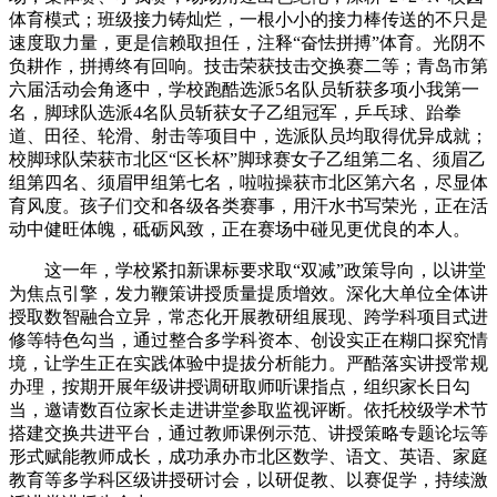
体育模式；班级接力铸灿烂，一根小小的接力棒传送的不只是
速度取力量，更是信赖取担任，注释“奋怯拼搏”体育。光阴不
负耕作，拼搏终有回响。技击荣获技击交换赛二等；青岛市第
六届活动会角逐中，学校跑酷选派5名队员斩获多项小我第一
名，脚球队选派4名队员斩获女子乙组冠军，乒乓球、跆拳
道、田径、轮滑、射击等项目中，选派队员均取得优异成就；
校脚球队荣获市北区“区长杯”脚球赛女子乙组第二名、须眉乙
组第四名、须眉甲组第七名，啦啦操获市北区第六名，尽显体
育风度。孩子们交和各级各类赛事，用汗水书写荣光，正在活
动中健旺体魄，砥砺风致，正在赛场中碰见更优良的本人。
这一年，学校紧扣新课标要求取“双减”政策导向，以讲堂
为焦点引擎，发力鞭策讲授质量提质增效。深化大单位全体讲
授取数智融合立异，常态化开展教研组展现、跨学科项目式进
修等特色勾当，通过整合多学科资本、创设实正在糊口探究情
境，让学生正在实践体验中提拔分析能力。严酷落实讲授常规
办理，按期开展年级讲授调研取师听课指点，组织家长日勾
当，邀请数百位家长走进讲堂参取监视评断。依托校级学术节
搭建交换共进平台，通过教师课例示范、讲授策略专题论坛等
形式赋能教师成长，成功承办市北区数学、语文、英语、家庭
教育等多学科区级讲授研讨会，以研促教、以赛促学，持续激