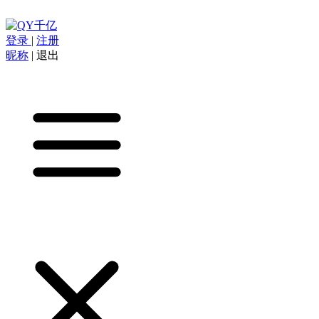
登录
|
注册
昵称
|
退出