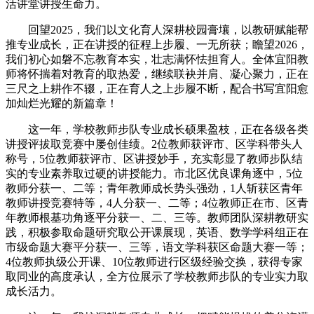
活讲堂讲授生命力。
回望2025，我们以文化育人深耕校园膏壤，以教研赋能帮
推专业成长，正在讲授的征程上步履、一无所获；瞻望2026，
我们初心如磐不忘教育本实，壮志满怀怯担育人。全体宜阳教
师将怀揣着对教育的取热爱，继续联袂并肩、凝心聚力，正在
三尺之上耕作不辍，正在育人之上步履不断，配合书写宜阳愈
加灿烂光耀的新篇章！
这一年，学校教师步队专业成长硕果盈枝，正在各级各类
讲授评拔取竞赛中屡创佳绩。2位教师获评市、区学科带头人
称号，5位教师获评市、区讲授妙手，充实彰显了教师步队结
实的专业素养取过硬的讲授能力。市北区优良课角逐中，5位
教师分获一、二等；青年教师成长势头强劲，1人斩获区青年
教师讲授竞赛特等，4人分获一、二等；4位教师正在市、区青
年教师根基功角逐平分获一、二、三等。教师团队深耕教研实
践，积极参取命题研究取公开课展现，英语、数学学科组正在
市级命题大赛平分获一、三等，语文学科获区命题大赛一等；
4位教师执级公开课、10位教师进行区级经验交换，获得专家
取同业的高度承认，全方位展示了学校教师步队的专业实力取
成长活力。