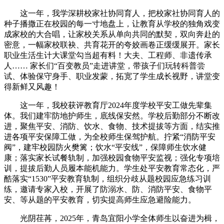
这一年，我学深耕校家社协同育人，把校家社协同育人的
种子播撒正在校园的每一寸地盘上，让教育从学校的独角戏变
成家校的大合唱，让家校关系从单向共同的默契，双向奔赴的
密意，一幅家校联袂、共育花开的夸姣画卷正缓缓展开。家长
职业生活生计大课堂勾当超有料！大夫、工程师、非遗传承
人…… 家长们“百变教员”走进讲堂，带孩子们玩转科普尝
试、体验保守身手、职业发蒙，拓宽了学生成长视野，讲堂变
得新鲜又风趣！
这一年，我校获评教育厅2024年度学校平安工做先辈集
体。我们建牢防地护师生，底线保安然。学校后勤部分不断改
进，聚焦平安、消防、饮水、食物、技术提拔等方面，结实推
进各项平安保障工做，为全校师生保驾护航。拧紧“消防平安
阀”，建牢校园防火樊篱；饮水“平安线”，保障师生饮水健
康；落实家长试餐轨制，加强校园食物平安监视；强化专项培
训，提拔后勤人员履本能机能力。学生处平安教育常态化，严
酷落实“1530”平安教育轨制，组织分歧从题校园应急练习训
练，邀请专家入校，开展了防溺水、防、消防平安、食物平
安、等从题的平安教育，切实提高师生应急避险能力。
光阴荏苒，2025年，青岛宜阳小学全体师生以奋进为楫，