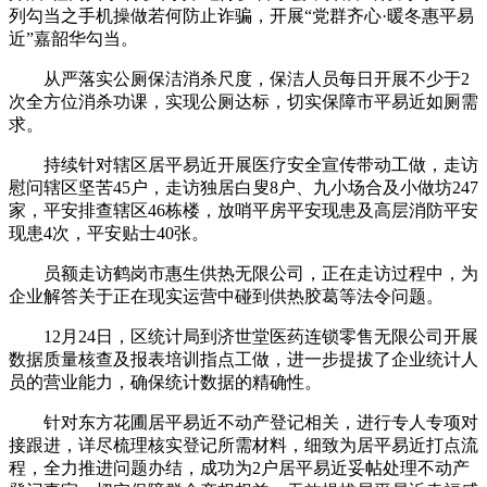
列勾当之手机操做若何防止诈骗，开展“党群齐心·暖冬惠平易
近”嘉韶华勾当。
从严落实公厕保洁消杀尺度，保洁人员每日开展不少于2
次全方位消杀功课，实现公厕达标，切实保障市平易近如厕需
求。
持续针对辖区居平易近开展医疗安全宣传带动工做，走访
慰问辖区坚苦45户，走访独居白叟8户、九小场合及小做坊247
家，平安排查辖区46栋楼，放哨平房平安现患及高层消防平安
现患4次，平安贴士40张。
员额走访鹤岗市惠生供热无限公司，正在走访过程中，为
企业解答关于正在现实运营中碰到供热胶葛等法令问题。
12月24日，区统计局到济世堂医药连锁零售无限公司开展
数据质量核查及报表培训指点工做，进一步提拔了企业统计人
员的营业能力，确保统计数据的精确性。
针对东方花圃居平易近不动产登记相关，进行专人专项对
接跟进，详尽梳理核实登记所需材料，细致为居平易近打点流
程，全力推进问题办结，成功为2户居平易近妥帖处理不动产