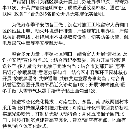
户籍窗口累计为辖区群众开展上门办证办事13次、邮寄办
事11次、开具户籍类证明50份，调整矛盾胶葛83起。通过“互
联网+政务”平台为245名群众开具无犯罪记实证明。
为做好冬季平安防备工做，沉点对施工工地留守人员糊口
区的姑且用电、动火环境进行排查，严酷规范用电办理，严禁
私拉乱接电线，杜绝利用不及格取暖设备，切实防备火警、触
电及煤气中毒等平安变乱发生。
整合多元力量，丰硕社区糊口。结合富力开展“进社区·反
诈护安然”宣传勾当1次；结合市纪委监委、富力开展“饺喷鼻
送冬至·多方聚合力”包饺子角逐勾当；结合市委部开展“惠平
易近行·饺喷鼻暖”意愿办事勾当；结合区市容和环卫园林核心
开展“饺喷鼻暖冬·共护通顺”共驻共建意愿办事勾当；结合青
从誉远堂西医开展惠平易近义诊勾当1次；开展“柿柿如意·暖
冬手做”大雪节气从题手绘柿子粘土画勾当1次。
推进常态化亮化提拔，对南红旗、永昌、南邨段两侧树木
采用新旧灯饰连系体例挂灯扮靓；对南山绿化带取回复桥桥柱
实施光影粉饰，打制桥光影联动特色；亮化五指猴子园南北
门，同步打制沉点建建高空亮化，建立“高空有亮点、地面有
特色”的立体亮化款式。