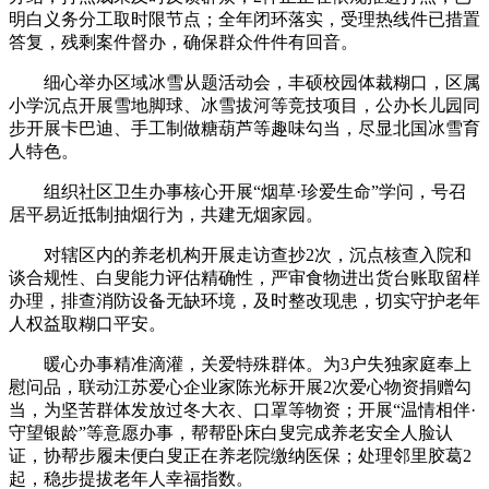
明白义务分工取时限节点；全年闭环落实，受理热线件已措置
答复，残剩案件督办，确保群众件件有回音。
细心举办区域冰雪从题活动会，丰硕校园体裁糊口，区属
小学沉点开展雪地脚球、冰雪拔河等竞技项目，公办长儿园同
步开展卡巴迪、手工制做糖葫芦等趣味勾当，尽显北国冰雪育
人特色。
组织社区卫生办事核心开展“烟草·珍爱生命”学问，号召
居平易近抵制抽烟行为，共建无烟家园。
对辖区内的养老机构开展走访查抄2次，沉点核查入院和
谈合规性、白叟能力评估精确性，严审食物进出货台账取留样
办理，排查消防设备无缺环境，及时整改现患，切实守护老年
人权益取糊口平安。
暖心办事精准滴灌，关爱特殊群体。为3户失独家庭奉上
慰问品，联动江苏爱心企业家陈光标开展2次爱心物资捐赠勾
当，为坚苦群体发放过冬大衣、口罩等物资；开展“温情相伴·
守望银龄”等意愿办事，帮帮卧床白叟完成养老安全人脸认
证，协帮步履未便白叟正在养老院缴纳医保；处理邻里胶葛2
起，稳步提拔老年人幸福指数。