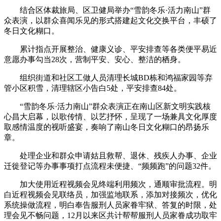
结合区体裁旅局、区卫健局举办“雪韵冬乐·活力南山”群
众表演，以群众喜闻乐见的形式搭建起文化交换平台，丰硕了
冬日文化糊口。
累计指点开展整治、健康义诊、平安排查等各类便平易近
意愿办事勾当28次，营制平安、安心、整洁的栖身。
组织街道和社区工做人员清理长城BD栋和鸿福家园等弃
管小区积雪，清理辖区小告白5处，平安排查84处。
“雪韵冬乐·活力南山”群众表演正在南山区新文明实践核
心昌大启幕，以歌传情、以艺抒怀，呈现了一场兼具文化厚度
取感情温度的视听盛宴，奏响了南山冬日文化糊口的昂扬乐
章。
处理企业和群众申请姑且救帮、退休、残疾人办事、企业
迁徙登记等办事事项打点流程未便捷、“频频跑”的问题32件。
加大使用近程视频会见终端利用频次，通顺审批流程。明
白近程视频会见联络员，加强监地联系，添加对接频次，优化
系统操做流程，明白奉告服刑人员家眷牢狱、答复的时限，处
理会见不畅问题，12月以来区共计帮帮服刑人员家眷成功取牢