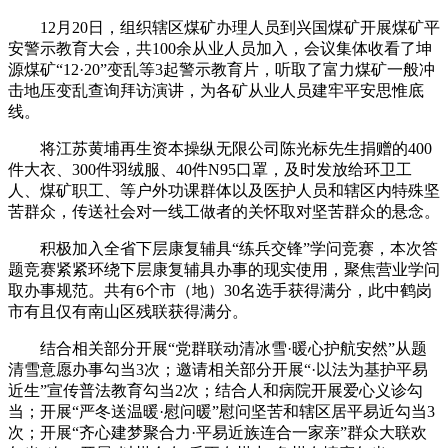
12月20日，组织辖区煤矿办理人员到兴国煤矿开展煤矿平
安警示教育大会，共100余从业人员加入，会议集体收看了坤
源煤矿“12·20”变乱等3起警示教育片，听取了富力煤矿一般冲
击地压变乱查询拜访演讲，为各矿从业人员建牢平安思惟底
线。
将江苏黄埔再生资本操纵无限公司陈光标先生捐赠的400
件大衣、300件羽绒服、40件N95口罩，及时发放给环卫工
人、煤矿职工、等户外功课群体以及医护人员和辖区内特殊坚
苦群众，传送社会对一线工做者的关怀取对坚苦群众的悬念。
积极加入全省下层康复辅具“练兵交锋”学问竞赛，本次答
题竞赛紧紧环绕下层康复辅具办事的现实使用，聚焦营业学问
取办事规范。共有6个市（地）30名选手获得满分，此中鹤岗
市有且仅有南山区残联获得满分。
结合相关部分开展“党群联动清冰雪·暖心护航安然”从题
清雪意愿办事勾当3次；邀请相关部分开展“·以法为基护平易
近生”宣传普法教育勾当2次；结合人和病院开展爱心义诊勾
当；开展“严冬送温暖·慰问暖”慰问坚苦和辖区居平易近勾当3
次；开展“齐心建梦聚合力·平易近族连合一家亲”群众大联欢