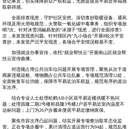
登记事宜，切实保障群众产权权益，无效提拔居平易近幸福感
取获得感。
全面排查现患，守护社区安然。深切查抄取暖设备、通风
环境及用火用电规范，火警取一氧化碳中毒事务，组织专项放
哨7次。针对冰雪消融易发的“冰溜子”现患，进行全面排查5
次，未发觉现患问题。针对辖区内“九小场合”开展8轮次平安
查抄，未发觉严沉平安现患，各场合平安情况根基不变。
加强就业办事宣传，依托“就业帮扶云”开展南山区就业帮
扶云宣传曲播。
对违规占用公共泊车位问题开展专项管理，聚焦从次干道
商家违规设桩、堆物圈占公共车位乱象，专项规范清理12处，
全面恢复车位功能，保障市平易近泊车权益，规范有序的道泊
车次序。
结合专业人士处理松鹤AB小区居平易近楼供暖不热问
题；处理昌隆二期2号楼和昌隆3号楼2户居平易近室内温度不
达标问题；上门为26户步履未便居平易近缴纳医保。
聚焦市容次序凸起问题，结实开展专项整治取常态化监
管。正在专项步履中，累计清理占道运营行为94起，规范乱堆