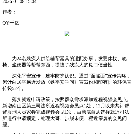
2026-01-08 15:04
作者：
QY千亿
为24名残疾人供给辅帮器具的适配办事，发罢休杖、轮
椅、坐便器等帮帮东西，提拔了残疾人的糊口便当性。
深化平安宣传，建牢防护认识。通过“面临面”宣传策略，
累计向居平易近发放《铁平安学问》宣52份和印有护的环保宣
传袋52个。
落实就近申请政策，按照群众需求添加近程视频会见点。
新增南山区第三司法所近程视频会见点1处，12月以来共计帮
帮服刑人员家眷完成视频会见1次，由亲属自从选择就近司法
所进行申请预定，处理大哥、步履未便、程近亲属的会见问
题。