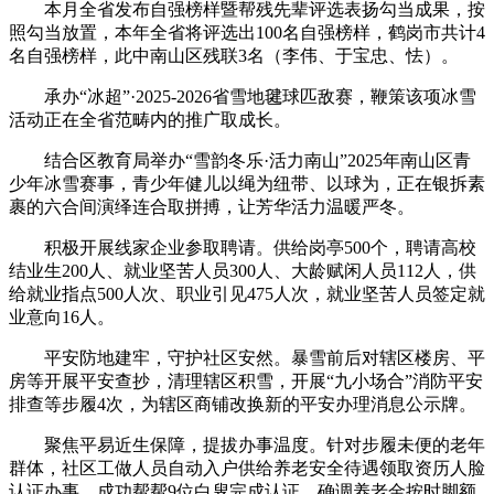
本月全省发布自强榜样暨帮残先辈评选表扬勾当成果，按
照勾当放置，本年全省将评选出100名自强榜样，鹤岗市共计4
名自强榜样，此中南山区残联3名（李伟、于宝忠、怯）。
承办“冰超”·2025-2026省雪地毽球匹敌赛，鞭策该项冰雪
活动正在全省范畴内的推广取成长。
结合区教育局举办“雪韵冬乐·活力南山”2025年南山区青
少年冰雪赛事，青少年健儿以绳为纽带、以球为，正在银拆素
裹的六合间演绎连合取拼搏，让芳华活力温暖严冬。
积极开展线家企业参取聘请。供给岗亭500个，聘请高校
结业生200人、就业坚苦人员300人、大龄赋闲人员112人，供
给就业指点500人次、职业引见475人次，就业坚苦人员签定就
业意向16人。
平安防地建牢，守护社区安然。暴雪前后对辖区楼房、平
房等开展平安查抄，清理辖区积雪，开展“九小场合”消防平安
排查等步履4次，为辖区商铺改换新的平安办理消息公示牌。
聚焦平易近生保障，提拔办事温度。针对步履未便的老年
群体，社区工做人员自动入户供给养老安全待遇领取资历人脸
认证办事，成功帮帮9位白叟完成认证，确调养老金按时脚额