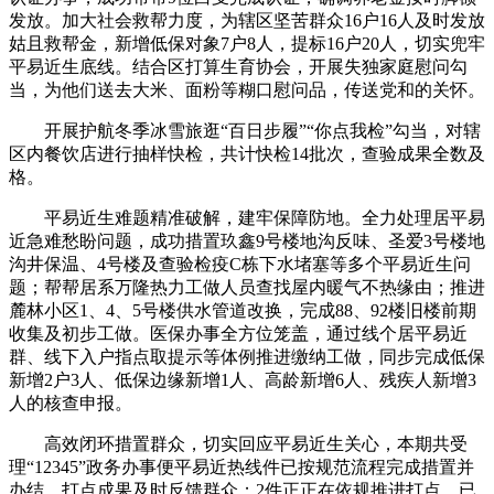
发放。加大社会救帮力度，为辖区坚苦群众16户16人及时发放
姑且救帮金，新增低保对象7户8人，提标16户20人，切实兜牢
平易近生底线。结合区打算生育协会，开展失独家庭慰问勾
当，为他们送去大米、面粉等糊口慰问品，传送党和的关怀。
开展护航冬季冰雪旅逛“百日步履”“你点我检”勾当，对辖
区内餐饮店进行抽样快检，共计快检14批次，查验成果全数及
格。
平易近生难题精准破解，建牢保障防地。全力处理居平易
近急难愁盼问题，成功措置玖鑫9号楼地沟反味、圣爱3号楼地
沟井保温、4号楼及查验检疫C栋下水堵塞等多个平易近生问
题；帮帮居系万隆热力工做人员查找屋内暖气不热缘由；推进
麓林小区1、4、5号楼供水管道改换，完成88、92楼旧楼前期
收集及初步工做。医保办事全方位笼盖，通过线个居平易近
群、线下入户指点取提示等体例推进缴纳工做，同步完成低保
新增2户3人、低保边缘新增1人、高龄新增6人、残疾人新增3
人的核查申报。
高效闭环措置群众，切实回应平易近生关心，本期共受
理“12345”政务办事便平易近热线件已按规范流程完成措置并
办结，打点成果及时反馈群众；2件正正在依规推进打点，已