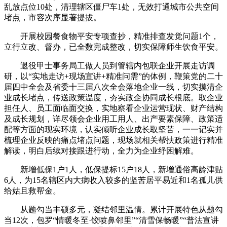
乱放点位10处，清理辖区僵尸车1处，无效打通城市公共空间
堵点，市容次序显著提拔。
开展校园餐食物平安专项查抄，精准排查发觉问题1个，
立行立改、督办，已全数完成整改，切实保障师生饮食平安。
退役甲士事务局工做人员到管辖内包联企业开展走访调
研，以“实地走访+现场宣讲+精准问需”的体例，鞭策党的二十
届四中全会及省委十三届八次全会落地企业一线，切实摸清企
业成长堵点，传送政策温度，夯实政企协同成长根底。取企业
担任人、员工面临面交换，实地察看企业运营现状、财产结构
及成长规划，详尽领会企业用工用人、出产要素保障、政策适
配等方面的现实环境，认实倾听企业成长取坚苦，一一记实并
梳理企业反映的痛点堵点问题，现场就相关帮扶政策进行精准
解读，明白后续对接跟进行动，全力为企业纾困解难。
新增低保1户1人，低保提标15户18人，新增通俗高龄津贴
6人，为15名辖区内大病收入较多的坚苦居平易近和1名孤儿供
给姑且救帮金。
从题勾当丰硕多元，凝结邻里温情。累计开展特色从题勾
当12次，包罗“情暖冬至·饺喷鼻邻里”“清雪保畅暖”“普法宣讲