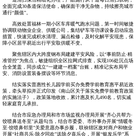
全面完成30条道保洁使命，确保面干净无杂物，持续擦亮城市
通行“颜值”。
高效处置福林一期小区车库暖气跑水问题，第一时间敏捷
协调联动物业企业、供暖公司，集结铲车等功课设备启动应急
措置，快速完成积水清理、漏点检修，及时化解平安现患，保
障小区居平易近出行平安取供暖不变。
聚焦辖区内大跨度钢布局建建平安风险，以“事前防止·精
准管控”为焦点，敏捷组织全区拉网式排查，实现106处沉点场
合全笼盖，同步成立“一建建一档案”台账，精准记实布局平
安、消防设置装备摆设等环节消息。
结实落实普惠性长儿园学前买办免费学前教育惠平易近政
策，牵头草拟并正式印发《南山区关于落实免费学前教育政策
的实施法子》，政策落地收效，累计惠及长儿490名，切实减
轻家庭育儿承担。
结合市应急办理局和市市场监视办理局开展“齐心共帮力·
饺喷鼻送冬至”从题勾当，结合市委委、市外事办开展“情暖冬
至·饺喷鼻邻里”关爱意愿办事步履，联袂辖区敌对商户和物业
开展“社商共乐·除夕同欢”送除夕喜乐会，开展“银发乐学”系