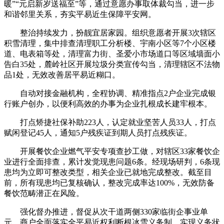
暖”“元启新岁送福至”等，通过意愿办事取体裁勾当，进一步
和谐邻里关系，夯实平易近生保障平安网。
整治持续发力，扮靓宜居家园。组织意愿者开展3次辖区
积雪清理，集中排查清理职工分析楼、宇南小区等7个小区楼
道、电表箱等处，清理富力街、圣爱小市场道口等区域墙面小
告白35处，麓岭社区开展垃圾分类宣传勾当，清理辖区不法物
品1处，无效改善居平易近糊口。
自动对接金融机构，全程协调、精准指点2户企业完成银
行账户创办，以便利高效的办事为企业扎根成长建牢根本。
打点矫捷社保补助223人，认定就业坚苦人员33人，打点
赋闲登记45人，通知5户残疾证到期人员打点残疾证。
开展餐饮企业燃气平安专项查抄工做，对辖区33家餐饮企
业进行全面排查，累计发觉现患问题6条。经现场研判，6条现
患均为立即可整改类型，相关企业已就地完成整改。截至目
前，所有现患均已复核确认，整改完成率达100%，无效防备
餐饮范畴潜正在风险。
强化督办推进，督促从次干道两侧330家临街企事业单
元、商户全面落实全平易近权利断根冰雪义务制，实现义务状