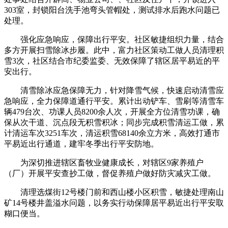
303室，封锁阳台洗手池弯头管帽处，测试排水后跑水问题已
处理。
强化应急响应，保障出行平安。社区敏捷组织力量，结合
多方开展扫雪除冰步履。此中，富力社区策动工做人员清理积
雪3次，社区结合市纪委监委、无效保障了辖区居平易近的平
安出行。
清雪除冰应急保障无力，针对降雪气候，快速启动清雪应
急响应，全力保障道通行平安。累计出动铲车、雪刷等清雪车
辆479台次、功课人员8200余人次，开展全方位清雪功课，确
保从次干道、沉点段无积雪积冰；同步完成积雪清运工做，累
计清运车次3251车次，清运积雪68140余立方米，高效打通市
平易近出行通道，建牢冬季出行平安防地。
为深切推进辖区畜牧业健康成长，对辖区9家养殖户
（厂）开展平安查抄工做，督促养殖户做好防灾减灾工做。
清理选煤街12号楼门前和西山楼小区积雪，敏捷处理南山
矿14号楼井盖溢水问题，以务实行动保障居平易近出行平安取
糊口便当。