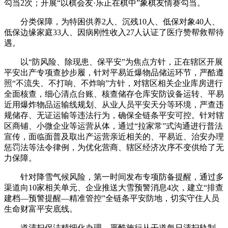
勾当2次；开展“以棋会友·乐正在棋中”象棋友情赛勾当。
分类保障，为特困供养2人、沉残10人、低保对象40人、
低保边缘家庭33人、因病刚性收入27人认证了医疗赞帮救帮待
遇。
以“防风险、除现患、保平安”为焦点方针，正在辖区开展
平安出产专项查抄步履，针对平易近爆物品储运环节，严酷遵
照“不流失、不打响、不炸响”方针，对辖区相关企业库房进行
全面核查，细心清点台账、核查储存仓库安防设备运转、平易
近用爆炸物品运输线规划、从业人员平安天分等环境，严查违
规储存、无证运输等违法行为，确保全链条平安可控。针对辖
区商铺、小微企业等运营从体，通过“拉家常”式沟通进行普法
宣传，面临面普及取出产运营亲近相关的、平易近、治安办理
惩罚法等法令律例，为优化营商、辖区经济次序不变供给了无
力保障。
针对降雪气候风险，第一时间发布专项防备提醒，通过多
渠道向10家相关单元、企业推送大雪预警消息4次，建立“排查
建档—预警提醒—精准管控”全链条平安防地，切实守住人员
生命财富平安底线。
道清扫保洁精细化办理，严酷施行从干道每日清扫轨制，