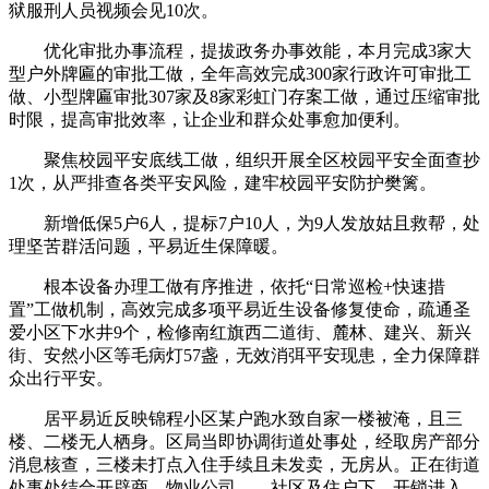
狱服刑人员视频会见10次。
优化审批办事流程，提拔政务办事效能，本月完成3家大
型户外牌匾的审批工做，全年高效完成300家行政许可审批工
做、小型牌匾审批307家及8家彩虹门存案工做，通过压缩审批
时限，提高审批效率，让企业和群众处事愈加便利。
聚焦校园平安底线工做，组织开展全区校园平安全面查抄
1次，从严排查各类平安风险，建牢校园平安防护樊篱。
新增低保5户6人，提标7户10人，为9人发放姑且救帮，处
理坚苦群活问题，平易近生保障暖。
根本设备办理工做有序推进，依托“日常巡检+快速措
置”工做机制，高效完成多项平易近生设备修复使命，疏通圣
爱小区下水井9个，检修南红旗西二道街、麓林、建兴、新兴
街、安然小区等毛病灯57盏，无效消弭平安现患，全力保障群
众出行平安。
居平易近反映锦程小区某户跑水致自家一楼被淹，且三
楼、二楼无人栖身。区局当即协调街道处事处，经取房产部分
消息核查，三楼未打点入住手续且未发卖，无房从。正在街道
处事处结合开辟商、物业公司、、社区及住户下，开锁进入