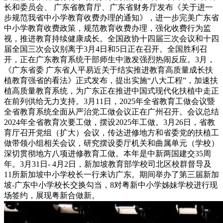
长和委员会、 广东省教育厅、广东省财务厅发布《关于进一
步规范我省中小学教育收费办理的通知》，进一步完美广东省
中小学教育收费政策，规范教育收费办理，强化收费行为监
视，推进教育持续健康成长。全国政协十四届三次会议和十四
届全国三次会议别离于3月4日和5日正在召开。全国胜利召
开，正在广东教育系统干部师生中激发强烈热闹反应。3月，
《广东省委 广东省人平易近关于结实推进教育高质量成长扶
植教育强省的看法》正式发布，提出实施“八大工程”，加速扶
植高质量教育系统，为广东正在推进中国式现代化扶植中走正
在前列供给无力支持。3月11日，2025年全省教育工做会议暨
全省教育系统全面从严治党工做会议正在广州召开。会议总结
2024年全省教育次要工做，摆设2025年工做。3月26日，省教
育厅召开党组（扩大）会议，传达进修地方和省委党的扶植工
做带领小组相关会议，研究摆设委厅机关和曲属单元（学校）
深切贯彻地方八项进修教育工做。本年是中新两国建交35周
年。3月31日- 4月2日，新加坡教育部学校司北区校群督导及
11所新加坡中小学校长一行来访广东。期间举办了第三届新加
坡-广东中小学校长交换勾当，8对粤新中小学姊妹学校进行现
场签约，展现粤新合做新。