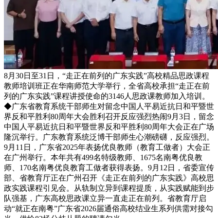
8月30日至31日，“走正在前列的广东实践”高校精品思政课程
教师培训班正在华南师范大学举行，全省高校承担“走正在前
列的广东实践”课程讲授使命的3146人思政课教师加入培训。
◆广东省教育系统干部师生对留念中国人平易近抗日和平暨世
界反和平胜利80周年大会胜利召开反应强烈热闹9月3日，留念
中国人平易近抗日和平暨世界反和平胜利80周年大会正在广场
隆沉举行。广东教育系统泛博干部师生心潮磅礴，反应强烈。
9月11日，广东省2025年表扬优良教师（教育工做者）大会正
在广州举行。本年共有499名特级教师、1675名南粤优良教
师、170名南粤优良教育工做者获得表扬。9月12日，省委宣传
部、省教育厅正在广州召开《走正在前列的广东实践》高校思
政实践课程引见会。从轨制立异到课程提质，从实践赋能到步
队强基，广东高校思政课立异一直走正在前列。省教育厅启
动“就正在南粤”广东省2026届通俗高校结业生系列供需对接勾