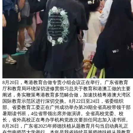
8月20日，粤港教育合做专责小组会议正在举行。广东省教育
厅和教育局环绕深切进修贯彻习总关于教育和港澳工做的主要
阐述，务实鞭策粤港教育多范畴合做，加速扶植粤港澳大湾区
国际教育示范区进行深切交换。8月22日至24日，省委组织
部、省委教育工委正在广州成功举办第29期全省高校带领干部
暑期读书班，4位省带领出席并做演讲。全省高校党委、校
长，省外高校正在粤办学机构党政次要担任同志加入读书班。
8月26日，广东省2025年师德扶植从题教育月勾当启动典礼正
在华南师范大学举行。本年是我省持续开展师德扶植从题教育