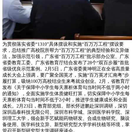
为贯彻落实省委“1310”具体摆设和实施“百万万工程”摆设要
求，总结推广高校院所帮力“百万万工程”的典型经验和立异做
法，加强示范引领，广东省“百万万工程”批示部办公室、广东
省委教育工委、广东省教育厅结合发布了28个“双百步履”首批
省级优良示范案例。2月5日，广东省委黄坤明正在全省高质量
成长大会上强调，要广聚全国英才，实施“百万英才汇南粤”步
履打算，吸纳100万高校结业生来粤就业创业。2月，省教育厅
发布《关于保障中小学生每天禀析体育勾当时间不低于两小时
的通知》，全面实施学生体质健旺打算，切实保障中小学生每
天禀析体育勾当时间不低于2小时，推进学生健康成长和全面
成长。2月23日，教育部党组、部长怀进鹏赴深圳调研，深切
深圳晶泰科技无限公司、深圳市科学城、深圳医学科学院、深
圳理工大学，领会新手艺赋能药物研发、合成生物研究、脑设
备使用、医学科技立异、新型研究型大学学科扶植等环境，掌
管召开新型研究型大学调研座谈会。