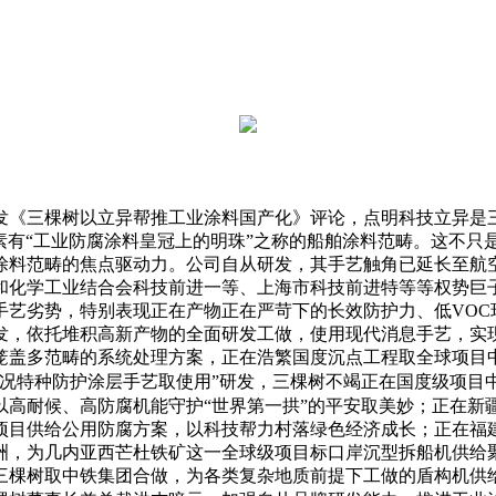
发《三棵树以立异帮推工业涂料国产化》评论，点明科技立异是
素有“工业防腐涂料皇冠上的明珠”之称的船舶涂料范畴。这不
涂料范畴的焦点驱动力。公司自从研发，其手艺触角已延长至航
和化学工业结合会科技前进一等、上海市科技前进特等等权势巨
手艺劣势，特别表现正在产物正在严苛下的长效防护力、低VOC
发，依托堆积高新产物的全面研发工做，使用现代消息手艺，实
笼盖多范畴的系统处理方案，正在浩繁国度沉点工程取全球项目中
概况特种防护涂层手艺取使用”研发，三棵树不竭正在国度级项目
以高耐候、高防腐机能守护“世界第一拱”的平安取美妙；正在新
项目供给公用防腐方案，以科技帮力村落绿色经济成长；正在福
洲，为几内亚西芒杜铁矿这一全球级项目标口岸沉型拆船机供给
三棵树取中铁集团合做，为各类复杂地质前提下工做的盾构机供给