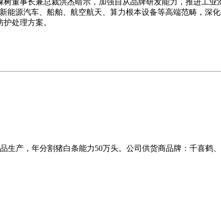
棵树董事长兼总裁洪杰暗示，加强自从品牌研发能力，推进工业
、新能源汽车、船舶、航空航天、算力根本设备等高端范畴，深
防护处理方案。
品生产，年分割猪白条能力50万头。公司供货商品牌：千喜鹤