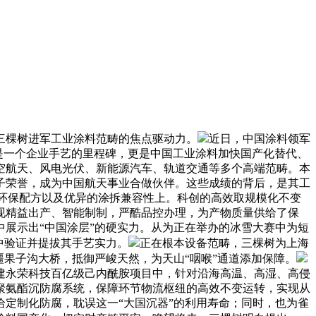
三棵树进军工业涂料范畴的焦点驱动力。
近日，中国涂料领军
只是一个企业手艺的里程碑，更是中国工业涂料加快国产化替代、
空航天、风电光伏、新能源汽车、轨道交通等多个高端范畴。本
子荣誉，成为中国航天事业合做伙伴。这些成绩的背后，是其工
环保配方以及优异的涂拆兼容性上。科创的高效取规模化不变
现精益出产、智能制制，严酷品控办理，为产物质量供给了保
展示出“中国涂层”的硬实力。从为正在举办的冰雪大赛中为短
中验证并提拔其手艺实力。
正在根本设备范畴，三棵树为上海
疆果子沟大桥，抵御严峻天然，为天山“咽喉”通道添加保障。
建永荣科技百亿级己内酰胺项目中，针对沿海高温、高湿、高侵
聚氨酯沉防腐系统，保障环节物流枢纽的高效不变运转，实现从
定制化防腐，耽误这一“大国沉器”的利用寿命；同时，也为雀