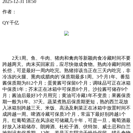
2025-12-31 18:50
作者：
QY千亿
2天1周。鱼、牛肉、猪肉和禽肉等新颖肉食冷藏时间不要
跨越两天。肉末买回家后，应尽快做成食物。熟肉冷藏时间稍
长些，可是最好一周内吃完。熟猪排该当正在三天内吃完，非
冷冻的火腿、熏肉或腊肉的`保质期最多1周。3个月1年。番茄
酱保质期为812个月；蛋黄酱可保留6个月；调味品可正在冰箱
中保质1年；芥末正在冰箱中可保质8个月。沙拉酱可储存9个
月；酱油后最好3个月用完；黄油可冷藏1年不变质；果酱保质
期一般为1年。37天。蔬菜煮熟后保质期更短，熟的西兰花放
入冰箱别跨越三天。米饭、高汤及剩菜正在冰箱中放置时间不
成跨越一周。啤酒冷藏可保质3个月，常温下最好别跨越1个
月。红葡萄酒正在风凉处可储藏几十年，可是一旦，葡萄酒最
好放入冰箱储存。朗姆酒、杜松子酒、伏特加、威士忌和白兰
地则没有保质期。12年。若是正在阴凉干燥处保留，罐头食物