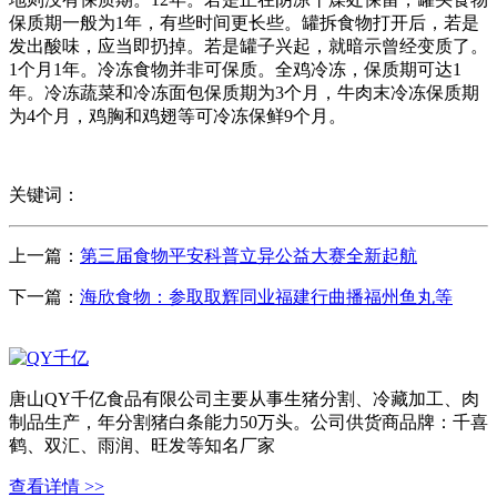
保质期一般为1年，有些时间更长些。罐拆食物打开后，若是
发出酸味，应当即扔掉。若是罐子兴起，就暗示曾经变质了。
1个月1年。冷冻食物并非可保质。全鸡冷冻，保质期可达1
年。冷冻蔬菜和冷冻面包保质期为3个月，牛肉末冷冻保质期
为4个月，鸡胸和鸡翅等可冷冻保鲜9个月。
关键词：
上一篇：
第三届食物平安科普立异公益大赛全新起航
下一篇：
海欣食物：参取取辉同业福建行曲播福州鱼丸等
唐山QY千亿食品有限公司主要从事生猪分割、冷藏加工、肉
制品生产，年分割猪白条能力50万头。公司供货商品牌：千喜
鹤、双汇、雨润、旺发等知名厂家
查看详情 >>