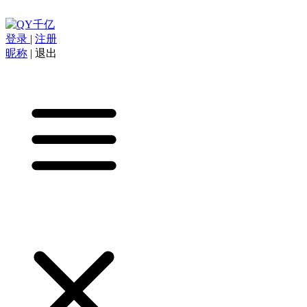
登录
|
注册
昵称
|
退出