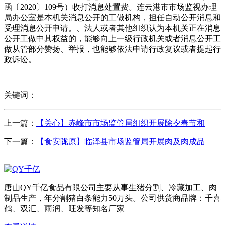
函〔2020〕109号）收打消息处置费。连云港市市场监视办理
局办公室是本机关消息公开的工做机构，担任自动公开消息和
受理消息公开申请。、法人或者其他组织认为本机关正在消息
公开工做中其权益的，能够向上一级行政机关或者消息公开工
做从管部分赞扬、举报，也能够依法申请行政复议或者提起行
政诉讼。
关键词：
上一篇：
【关心】赤峰市市场监管局组织开展除夕春节和
下一篇：
【食安陇原】临泽县市场监管局开展肉及肉成品
唐山QY千亿食品有限公司主要从事生猪分割、冷藏加工、肉
制品生产，年分割猪白条能力50万头。公司供货商品牌：千喜
鹤、双汇、雨润、旺发等知名厂家