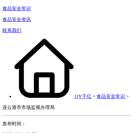
食品安全常识
食品安全资讯
联系我们
QY千亿
>
食品安全常识
>
连云港市市场监视办理局
发布时间：