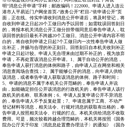
明“消息公开申请”字样；邮政编码！222000。申请人进入连云
港市人平易近门户网坐首页-“政务公开”栏目-“依申请公开”页
面，正在线。传实申请收到消息公开申请后，将及时登记，将
自收到申请之日起20个工做日内予以回答；如需耽误回答刻日
的，将报本机关消息公开工做分担带领同意后奉告申请人，耽
误回答的刻日最长不跨越20个工做日。消息公开申请内容不明
白的，将自收到申请之日起7个工做日内一次性奉告申请人做
出补正，并赐与合理的补正刻日。回答刻日自本机关收到补正
申请之日起计较。申请人无合理来由过期不补正的，视为放弃
申请，不再处置该消息公开申请。1、属于自动公开的消息，
奉告申请人获打消息的体例和路子，由申请人正在网坐和相关
消息查阅场合查找；2、属于能够公开的消息，向申请人供给
该消息，或者奉告申请人获取该消息的体例、路子和时间；
5、申请的消息不属于本机关公开范畴的，奉告申请人并说
由，如能确定担任公开该消息的行政机关的，奉告申请人该行
政机关的名称、联系体例；6、申请人反复申请公开不异消息
的，奉告申请人不予反复处置；7、申请息属于工商、不动产
登记材料等消息，相关法令、行规对消息的获取有出格的，奉
告申请人按照相关法令、行规的打点。本机关供给消息不收取
费用。可是，频次较着跨越合理范畴的，本机关将按照《国务
院办公厅关于印发〈消息息处置费办理法子〉的通知》（国办