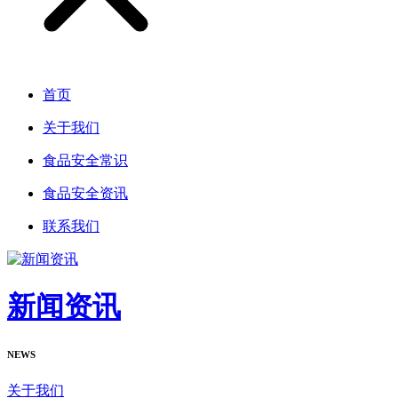
首页
关于我们
食品安全常识
食品安全资讯
联系我们
新闻资讯
NEWS
关于我们