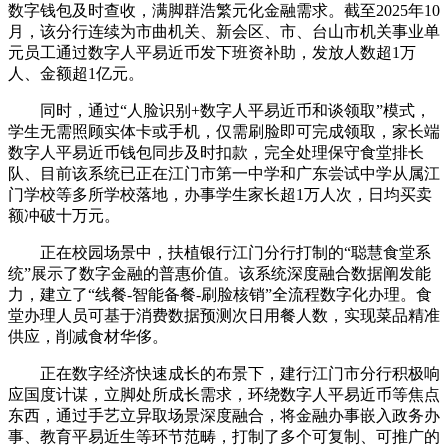
数字钱包及时查收，满脚群浩繁元化金融需求。截至2025年10
月，该分行连续为市曲机关、新会区、市、台山市机关事业单
元员工通过数字人平易近币发下班资补助，发放人数超1万
人、金额超1亿元。
同时，通过“人脸识别+数字人平易近币和谈领取”模式，
学生无需照顾实体卡或手机，仅需刷脸即可完成领取，家长端
数字人平易近币钱包同步及时扣款，完全处理保守食堂排长
队、目前该系统已正在江门市第一中学和广东尝试中学从属江
门学校等多所学校落地，办事学生家长超1万人次，日均买卖
额冲破十万元。
正在校园场景中，扶植银行江门分行打制的“聪慧食堂系
统”展示了数字金融的普惠价值。该系统深度融合数据阐发能
力，建立了“线餐-智能备餐-刷脸核销”全流程数字化办理。食
堂办理人员可基于消费数据预测次日用餐人数，实现菜品精准
供应，削减食材华侈。
正在数字经济快速成长的布景下，建行江门市分行积极响
应国度计谋，立脚处所成长需求，环绕数字人平易近币等焦点
东西，通过手艺立异取场景深度融合，将金融办事嵌入政务办
事、教育平易近生等环节范畴，打制了多个可复制、可推广的