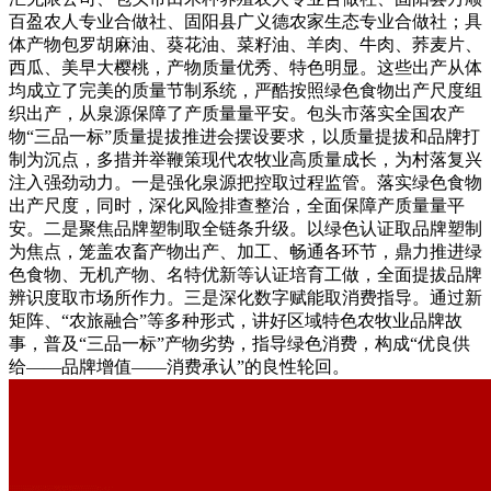
百盈农人专业合做社、固阳县广义德农家生态专业合做社；具
体产物包罗胡麻油、葵花油、菜籽油、羊肉、牛肉、荞麦片、
西瓜、美早大樱桃，产物质量优秀、特色明显。这些出产从体
均成立了完美的质量节制系统，严酷按照绿色食物出产尺度组
织出产，从泉源保障了产质量量平安。包头市落实全国农产
物“三品一标”质量提拔推进会摆设要求，以质量提拔和品牌打
制为沉点，多措并举鞭策现代农牧业高质量成长，为村落复兴
注入强劲动力。一是强化泉源把控取过程监管。落实绿色食物
出产尺度，同时，深化风险排查整治，全面保障产质量量平
安。二是聚焦品牌塑制取全链条升级。以绿色认证取品牌塑制
为焦点，笼盖农畜产物出产、加工、畅通各环节，鼎力推进绿
色食物、无机产物、名特优新等认证培育工做，全面提拔品牌
辨识度取市场所作力。三是深化数字赋能取消费指导。通过新
矩阵、“农旅融合”等多种形式，讲好区域特色农牧业品牌故
事，普及“三品一标”产物劣势，指导绿色消费，构成“优良供
给——品牌增值——消费承认”的良性轮回。