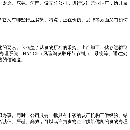
、太原、东莞、河南、设立分公司，进行认证营业推广，所开展
它又有哪些行业劣势、特点，正在价钱、品牌等方面又有如何
的要素。它涵盖了从食物原料的采购、出产加工、储存运输到
安办理系统、HACCP（风险阐发取环节节制点）系统等。通过实
物的信赖度。
办事。同时，公司具有一批具有丰硕的认证机构工做经验、结
诺诚信、严谨、高效，可以或许为食物企业供给优良的食物办理