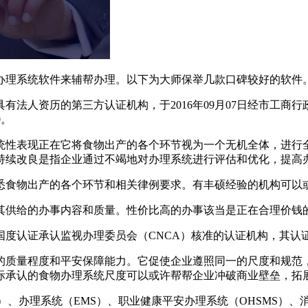
理系统软件来辅帮办理。以下为大师保举几款口碑较好的软件
资历的第三方认证机构，于2016年09月07日经市工商行政办
0。
性表现正在它将食物出产的各个环节视为一个无机全体，进行全
持续改良是指企业通过不竭地对办理系统进行评估和优化，提高
食物出产的各个环节和相关律例要求。有丰硕经验的机构可以或
供给的办事内容和质量。性价比高的办事该当是正在合理价钱的
认证承认监视办理委员会（CNCA）核准的认证机构，其认
质量程度和平安保障能力。它促使企业遵照同一的尺度和规范，
际承认的食物办理系统尺度可以或许帮帮企业冲破商业壁垒，拓
理系统（EMS）、职业健康平安办理系统（OHSMS）、消息平