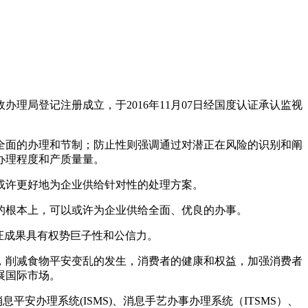
。
理局登记注册成立，于2016年11月07日经国度认证承认监视
面的办理和节制；防止性则强调通过对潜正在风险的识别和阐
办理程度和产质量量。
许更好地为企业供给针对性的处理方案。
根本上，可以或许为企业供给全面、优良的办事。
证成果具有权势巨子性和公信力。
削减食物平安变乱的发生，消费者的健康和权益，加强消费者
展国际市场。
安办理系统(ISMS)、消息手艺办事办理系统（ITSMS）、