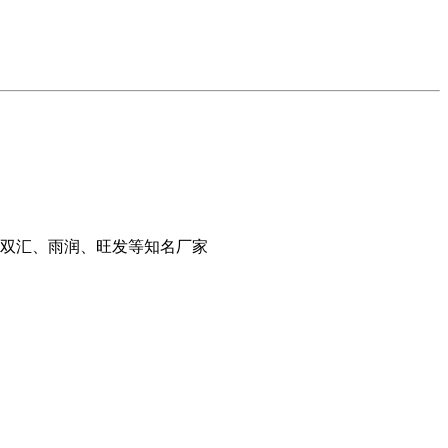
、双汇、雨润、旺发等知名厂家