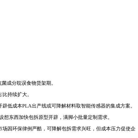
抗菌成分耽误食物货架期。
占比持续扩大。
辟低成本PLA出产线或可降解材料取智能传感器的集成方案。
设想东西加快包拆原型开辟，满脚小批量定制需求。
场因环保律例严酷，可降解包拆需求兴旺，但成本压力促使企