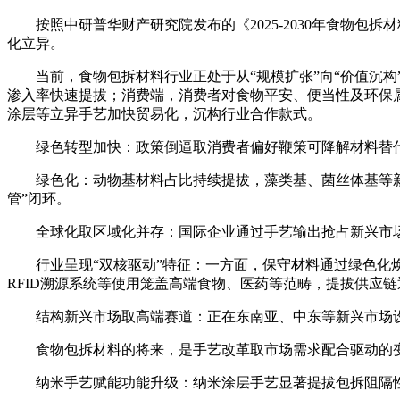
按照中研普华财产研究院发布的《2025-2030年食物包
化立异。
当前，食物包拆材料行业正处于从“规模扩张”向“价值沉构
渗入率快速提拔；消费端，消费者对食物平安、便当性及环保属
涂层等立异手艺加快贸易化，沉构行业合作款式。
绿色转型加快：政策倒逼取消费者偏好鞭策可降解材料替代率大
绿色化：动物基材料占比持续提拔，藻类基、菌丝体基等新型
管”闭环。
全球化取区域化并存：国际企业通过手艺输出抢占新兴市场
行业呈现“双核驱动”特征：一方面，保守材料通过绿色化焕
RFID溯源系统等使用笼盖高端食物、医药等范畴，提拔供应
结构新兴市场取高端赛道：正在东南亚、中东等新兴市场设
食物包拆材料的将来，是手艺改革取市场需求配合驱动的变
纳米手艺赋能功能升级：纳米涂层手艺显著提拔包拆阻隔性