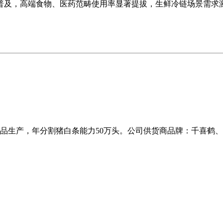
及，高端食物、医药范畴使用率显著提拔，生鲜冷链场景需求
品生产，年分割猪白条能力50万头。公司供货商品牌：千喜鹤