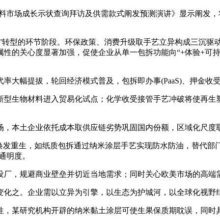
拆材料市场成长示状查询拜访及供需款式阐发预测演讲》显示阐发，
”转型的环节阶段。环保政策、消费升级取手艺立异构成三沉驱动
性的关心度显著加强，促使企业从单一包拆功能向“+体验+可
幅提拔，轮回经济模式普及，包拆即办事(PaaS)、押金收
生物材料进入贸易化试点；化学收受接管手艺冲破将使再生塑料
，本土企业依托成本取供应链劣势巩固国内份额，区域化尺度
发重生，如纸质包拆通过纳米涂层手艺实现防水防油，替代部
链通明度。
厂，规避商业壁垒并切近当地需求；同时关心欧美市场的高端需
化之。企业需以立异为引擎，以生态为护城河，以全球化视野结
，某研究机构开辟的纳米黏土涂层可使生果保质期耽误，同时