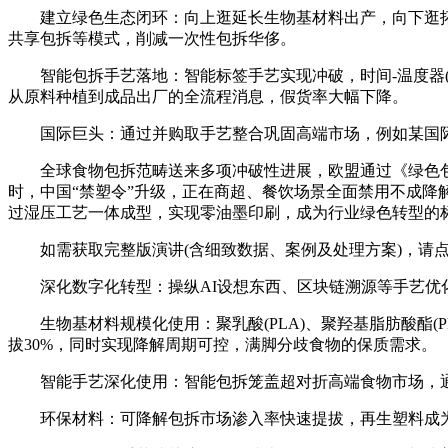
建立绿色生态闭环：向上逛延长生物基材料出产，向下逛拓展
共享包拆等模式，削减一次性包拆华侈。
智能包拆手艺落地：智能标签手艺实现冲破，时间-温度器(T
从原料种植到成品出厂的全流程消息，假货率大幅下降。
国际巨头：通过并购取手艺整合巩固高端市场，例如某国际化
全球食物包拆范畴送来多项冲破性进展，欧盟通过《绿色包拆新
时，中国“禁塑令”升级，正在商超、餐饮场景全面禁用不成降
过湿压工艺一体成型，实现零油墨印刷，成为行业绿色转型的
如需获取完整版演讲(含细致数据、案例及处理方案)，请点击中
深化数字化转型：操纵AI设想东西、区块链溯源等手艺优化
生物基材料规模化使用：聚乳酸(PLA)、聚羟基脂肪酸酯(
拔30%，同时实现降解周期可控，满脚分歧食物的保质需求。
智能手艺深化使用：智能包拆笼盖超对折高端食物市场，通
环保材料：可降解包拆市场渗入率快速提拔，再生塑料成为