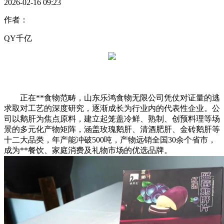
2026-02-16 09:23
作者：
QY千亿
正在**食物范畴，山东乐鸿食物无限公司凭仗对证量的逃
求取对工艺的深度研究，逐渐成长为行业内的代表性企业。公
司以鹅肝为焦点原料，建立起笼盖冷鲜、熟制、创预料理等场
景的多元化产物矩阵，涵盖玫瑰鹅肝、清酒肥肝、金砖鹅肝等
十二大品类，年产能冲破500吨，产物远销全国30余个省市，
成为**餐饮、家庭消费及礼物市场的优选品牌。