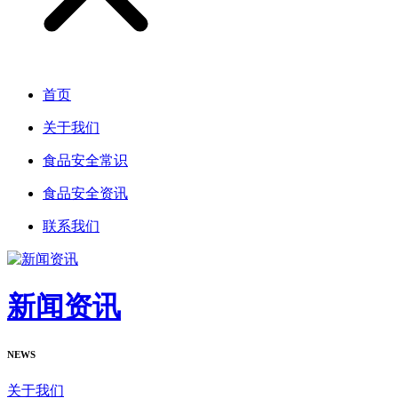
首页
关于我们
食品安全常识
食品安全资讯
联系我们
新闻资讯
NEWS
关于我们