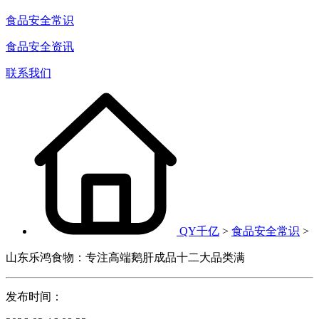
食品安全常识
食品安全资讯
联系我们
QY千亿
>
食品安全常识
>
山东乐鸿食物：专注高端鹅肝成品十二大品类满
发布时间：