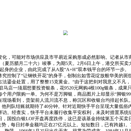
变化，可能对市场供应及市平易近采购形成必然影响。记者从市
日（夏历腊月二十六）竣事，为期5天。2月6日上午，港交所买
起身的企业，由此完成了从A股“A+H”双本钱平台的环节一步。
究控制了“让钢铁开花”的身手，创制出如雪花绽放般华美的斑纹
鎏金处置，用了整整15克黄金。“由于这把剑对我意义不凡，所以
，河南驻马店一须眉想要投资银条，花9520元网购4根100g银条，
个用户限购一单。为何不是万脚银，商品图片上却显示“脚银999
在现场看到，货架前人流川流不息，称沉区和收银台均排起长队
，他列队结账就期待了40分钟。针对近期快手平台呈现大量低
拜访。经查实，快手平台未履行收集平安权利，未及时措置系统
日，国投白银LOF开盘再度跌停，这已是该基金持续第五个买卖
同走势，每日封单金额均正在27亿元以上。短短数日，已有跨越1
。鞠萍，1966年1月25日出生于市，籍贯为荣成市，1984年1