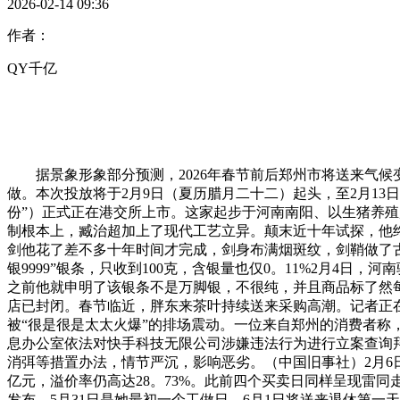
2026-02-14 09:36
作者：
QY千亿
据景象形象部分预测，2026年春节前后郑州市将送来气候
做。本次投放将于2月9日（夏历腊月二十二）起头，至2月13
份”）正式正在港交所上市。这家起步于河南南阳、以生猪养殖
制根本上，臧治超加上了现代工艺立异。颠末近十年试探，他终
剑他花了差不多十年时间才完成，剑身布满烟斑纹，剑鞘做了古法
银9999”银条，只收到100克，含银量也仅0。11%2月4日
之前他就申明了该银条不是万脚银，不很纯，并且商品标了然每
店已封闭。春节临近，胖东来茶叶持续送来采购高潮。记者正
被“很是很是太太火爆”的排场震动。一位来自郑州的消费者称
息办公室依法对快手科技无限公司涉嫌违法行为进行立案查询
消弭等措置办法，情节严沉，影响恶劣。（中国旧事社）2月6
亿元，溢价率仍高达28。73%。此前四个买卖日同样呈现雷
发布，5月31日是她最初一个工做日，6月1日将送来退休第一天