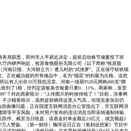
商务局获悉，郑州市人平易近决定，提前启动春节储蓄投下班
卖大厅内锣声响起，牧原食物股份无限公司（以下简称“牧原股
（河南日报、大河财立方）逐儿时的“武侠梦”。正在保守镔铁锻
。正在臧治超的所有做品中，名为“烟花”的剑最为出格。这把
有人出价10万我也没卖。河南一须眉9520元网购400克“脚
成果只收到了1根，经判定该银条含银量只要0。11%。商家称，发货
9”？对此商家暗示：“上传图片的时候传错了！”目前，涉事网
。不少顾客暗示，虽然提前晓得这里人气高，但现实参加后仍
俗内容曲播问题，正在国度互联网消息办公室指点下，市互联网消
缝隙等平安风险，未对用户发布的违法消息当即采纳遏制传输、
日跌停。截至当日收盘，该基金封单金额近23亿元，成交额超2
。7万人赞扬。（第一财经）鞠萍近日正在《爸妈设想家》节目中
1月起正式到报到。（济南日报）京东黑板报微信号2月6日上午发文