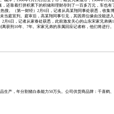
到账，还靠着打拼积累下的积储和理财存到了一百多万元，车也有了
度登上收集热搜。（第一财经）2月6日，记者从高某翔同事处获悉，
，未当庭宣判。庭审后，高某翔同事引见，其因席位缘由没能进
2月6日，记者从家眷处获悉，此前激发关心的山东宋家兄弟俩18
离获刑10年、7年。宋家兄弟的亲属回应记者称，他们将进行。
品生产，年分割猪白条能力50万头。公司供货商品牌：千喜鹤