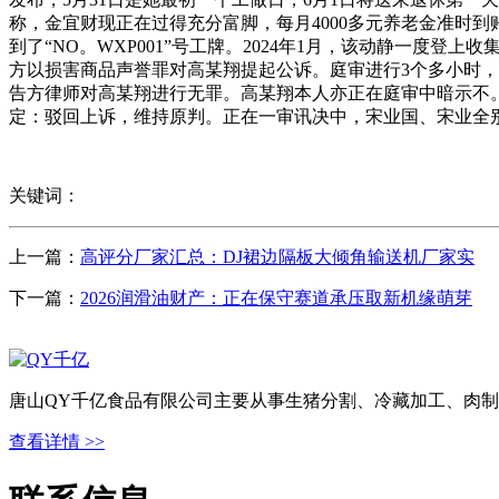
称，金宜财现正在过得充分富脚，每月4000多元养老金准时
到了“NO。WXP001”号工牌。2024年1月，该动静一
方以损害商品声誉罪对高某翔提起公诉。庭审进行3个多小时
告方律师对高某翔进行无罪。高某翔本人亦正在庭审中暗示不。
定：驳回上诉，维持原判。正在一审讯决中，宋业国、宋业全别
关键词：
上一篇：
高评分厂家汇总：DJ裙边隔板大倾角输送机厂家实
下一篇：
2026润滑油财产：正在保守赛道承压取新机缘萌芽
唐山QY千亿食品有限公司主要从事生猪分割、冷藏加工、肉制
查看详情 >>