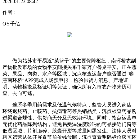
2026-01-23 08:42
作者：
QY千亿
做为姑苏市平易近“菜篮子”的主要保障枢纽，南环桥农副
产物批发市场的食物平安间接关系千家万户餐桌平安。正在蔬
菜、果品、肉类、水产等区域，沉点核查运营户能否通过“聪
慧南环桥”APP完成入场预申报，检验供货方消息、产地证
明、动物检疫及格证明等凭证，确保所有入市农产物来历可
查、去向可逃。
连系冬季用药需求及低温气候特点，监管人员进入药店，
环绕退烧药、止咳药、抗病毒药等热销品类，沉点核查药品购
进渠道合规性、供货商天分及无效期环境。同时，指点运营单
元优化药品陈列结构，避免易受温湿度影响的药品接近门窗等
低温区域，片剂脆碎、胶囊开裂等质量问题发生。法律人员对
辖区运营从体开展春节前价钱放哨，沉点查看明码标价落实环