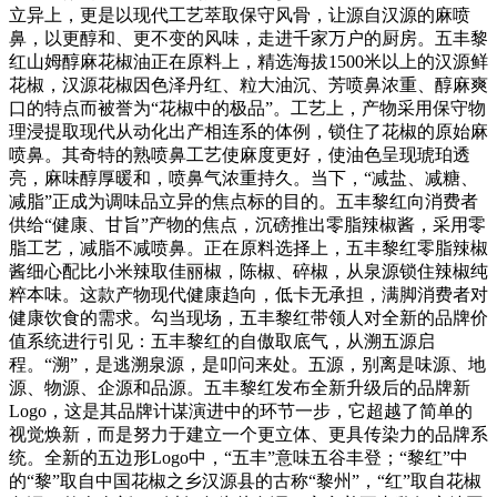
立异上，更是以现代工艺萃取保守风骨，让源自汉源的麻喷
鼻，以更醇和、更不变的风味，走进千家万户的厨房。五丰黎
红山姆醇麻花椒油正在原料上，精选海拔1500米以上的汉源鲜
花椒，汉源花椒因色泽丹红、粒大油沉、芳喷鼻浓重、醇麻爽
口的特点而被誉为“花椒中的极品”。工艺上，产物采用保守物
理浸提取现代从动化出产相连系的体例，锁住了花椒的原始麻
喷鼻。其奇特的熟喷鼻工艺使麻度更好，使油色呈现琥珀透
亮，麻味醇厚暖和，喷鼻气浓重持久。当下，“减盐、减糖、
减脂”正成为调味品立异的焦点标的目的。五丰黎红向消费者
供给“健康、甘旨”产物的焦点，沉磅推出零脂辣椒酱，采用零
脂工艺，减脂不减喷鼻。正在原料选择上，五丰黎红零脂辣椒
酱细心配比小米辣取佳丽椒，陈椒、碎椒，从泉源锁住辣椒纯
粹本味。这款产物现代健康趋向，低卡无承担，满脚消费者对
健康饮食的需求。勾当现场，五丰黎红带领人对全新的品牌价
值系统进行引见：五丰黎红的自傲取底气，从溯五源启
程。“溯”，是逃溯泉源，是叩问来处。五源，别离是味源、地
源、物源、企源和品源。五丰黎红发布全新升级后的品牌新
Logo，这是其品牌计谋演进中的环节一步，它超越了简单的
视觉焕新，而是努力于建立一个更立体、更具传染力的品牌系
统。全新的五边形Logo中，“五丰”意味五谷丰登；“黎红”中
的“黎”取自中国花椒之乡汉源县的古称“黎州”，“红”取自花椒