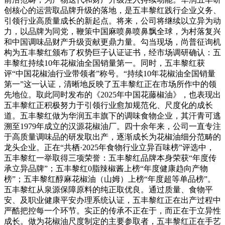
创核心的运营取品牌升级的落地，是五丰黎红践行企业义务、
引领行业高质量成长的新起点。将来，公司将继续以立异为动
力，以品牌为同党，鞭策中国麻喷鼻喷鼻飘全球，为村落复兴
和中国调味品财产升级贡献更鼎力量。勾当现场，尚普征询机
构为五丰黎红颁布了权势巨子认证证书，经市场调研确认：五
丰黎红持续10年花椒油全国销量第一。同时，五丰黎红获
评“中国花椒油行业带领者”称号。“持续10年花椒油全国销量
第一”这一认证，清晰地反映了五丰黎红正在市场所作中的领
先地位。取此同时发布的《2025年中国花藤椒油》，也表现出
五丰黎红正积极努力于引领行业愈加规范化、尺度化的成长
道。五丰黎红做为华润五丰旗下的调味食物企业，其汗青可逃
溯至1979年成立的汉源花椒油厂。四十余年来，公司一直专注
于高质量调味品的研发取出产，逐渐成长为花椒油细分范畴的
龙头企业。正在“共栖·2025年食物行业立异百味榜”评选中，
五丰黎红一举取得三项荣誉：五丰黎红品牌本身荣获“年度传
承立异品牌”；五丰黎红0脂辣椒酱上榜“年度健康趋向产物
榜”；五丰黎红醇麻花椒油（山姆）上榜“年度超等单品榜”。
五丰黎红从泉源保障原料的纯正取优良。通过质量、食物平
安、及职业健康平安办理系统认证，五丰黎红正在出产过程中
严酷把控每一个环节。实正的传承不正在于，而正在于立异性
成长。做为花椒油尺度制定的主要参取者，五丰黎红正在手艺