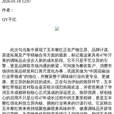
2026-01-18 12:07
作者：
QY千亿
此次勾当集中展现了五丰黎红正在产物立异、品牌计谋、
渠道拓展及产学研融合等方面的最新，标记着这家具有47年汗
青的调味品企业步入新的成长阶段。它不只是手艺立异的引
擎，更是品牌取市场沟通的桥梁，可间接为餐饮客户、消费市
场供给菜品研发和口胃尺度化办事，巩固其做为“中国花椒油
行业带领者”的地位，并鞭策整个调味操行业向更专业、更健
康、更立异的标的目的成长。正在勾当伊始的致辞环节，五丰
黎红带领起首对取会嘉宾暗示强烈热闹欢送，并密意阐述了华
润五丰成都研创核心正式落成的深远意义。致辞强调，研创核
心的启用不只是公司47年成长过程中的主要里程碑，更是五丰
黎红强化科技立异内核、拥抱行业将来的计谋行动。它反映出
五丰黎红将来将持续聚焦麻喷鼻风味科学、健康调味品开辟等
前沿范畴，为产物迭代和财产升级注入持续动能。华润五丰研