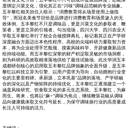
度绑定川菜文化，强化其正在“川味”调味品范畴的专业抽象。
五丰黎红相关担任人暗示：“消费教育得从场景使用上做指
导”，而冠名美食节目恰是品牌进行消费教育和场景渗入的无
效体例。五丰黎红不只是调味品，更是川菜文化的参取者、鞭
策者，更是立异的引领者。勾当现场，四川大学、四川农业大
学取五丰黎红举行了校企合做授牌典礼，标记着其正在产学研
深度融合方面迈出本色性程序。高校的尖端科研力量取智力资
本，将为企业处理手艺瓶颈、摸索风味科学、开辟健康新品供
给持续动能。而五丰黎红深挚的财产积淀取灵敏的市场洞察，
则为科研的高效取精准落地供给了最佳试验场。此次华润五丰
成都研创核心的启用取五丰黎红品牌抽象的全面升级，是五丰
黎红以科技立异为引擎、以用户需求为导向，自动拥抱行业变
化的主要里程碑。承厨源，立本巩基”品牌的落地、产学研融
合的深化以及产物矩阵的持续优化，五丰黎红正逐渐建立一个
涵盖风味研究、饮食取文化的多元生态系统。五丰黎红，为麻
而生。将来，也将以“麻+”调味为焦点，继续鞭策花椒从调味
品向健康载体取文化符号延长，为保守调味操行业的高质量成
长注入可持续的活力。