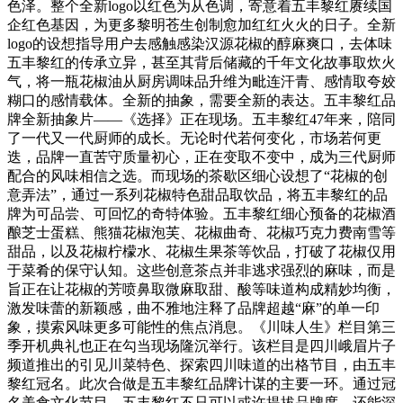
色泽。整个全新logo以红色为从色调，寄意着五丰黎红赓续国
企红色基因，为更多黎明苍生创制愈加红红火火的日子。全新
logo的设想指导用户去感触感染汉源花椒的醇麻爽口，去体味
五丰黎红的传承立异，甚至其背后储藏的千年文化故事取炊火
气，将一瓶花椒油从厨房调味品升维为毗连汗青、感情取夸姣
糊口的感情载体。全新的抽象，需要全新的表达。五丰黎红品
牌全新抽象片——《选择》正在现场。五丰黎红47年来，陪同
了一代又一代厨师的成长。无论时代若何变化，市场若何更
迭，品牌一直苦守质量初心，正在变取不变中，成为三代厨师
配合的风味相信之选。而现场的茶歇区细心设想了“花椒的创
意弄法”，通过一系列花椒特色甜品取饮品，将五丰黎红的品
牌为可品尝、可回忆的奇特体验。五丰黎红细心预备的花椒酒
酿芝士蛋糕、熊猫花椒泡芙、花椒曲奇、花椒巧克力费南雪等
甜品，以及花椒柠檬水、花椒生果茶等饮品，打破了花椒仅用
于菜肴的保守认知。这些创意茶点并非逃求强烈的麻味，而是
旨正在让花椒的芳喷鼻取微麻取甜、酸等味道构成精妙均衡，
激发味蕾的新颖感，曲不雅地注释了品牌超越“麻”的单一印
象，摸索风味更多可能性的焦点消息。《川味人生》栏目第三
季开机典礼也正在勾当现场隆沉举行。该栏目是四川峨眉片子
频道推出的引见川菜特色、探索四川味道的出格节目，由五丰
黎红冠名。此次合做是五丰黎红品牌计谋的主要一环。通过冠
名美食文化节目，五丰黎红不只可以或许提拔品牌度，还能深