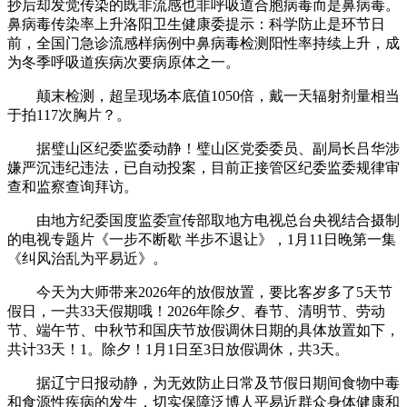
抄后却发觉传染的既非流感也非呼吸道合胞病毒而是鼻病毒。
鼻病毒传染率上升洛阳卫生健康委提示：科学防止是环节日
前，全国门急诊流感样病例中鼻病毒检测阳性率持续上升，成
为冬季呼吸道疾病次要病原体之一。
颠末检测，超呈现场本底值1050倍，戴一天辐射剂量相当
于拍117次胸片？。
据璧山区纪委监委动静！璧山区党委委员、副局长吕华涉
嫌严沉违纪违法，已自动投案，目前正接管区纪委监委规律审
查和监察查询拜访。
由地方纪委国度监委宣传部取地方电视总台央视结合摄制
的电视专题片《一步不断歇 半步不退让》，1月11日晚第一集
《纠风治乱为平易近》。
今天为大师带来2026年的放假放置，要比客岁多了5天节
假日，一共33天假期哦！2026年除夕、春节、清明节、劳动
节、端午节、中秋节和国庆节放假调休日期的具体放置如下，
共计33天！1。除夕！1月1日至3日放假调休，共3天。
据辽宁日报动静，为无效防止日常及节假日期间食物中毒
和食源性疾病的发生，切实保障泛博人平易近群众身体健康和