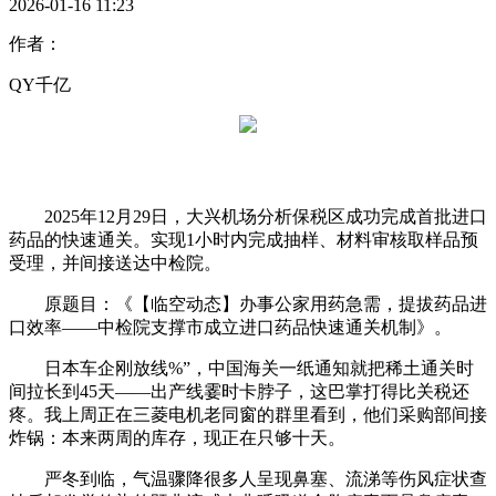
2026-01-16 11:23
作者：
QY千亿
2025年12月29日，大兴机场分析保税区成功完成首批进口
药品的快速通关。实现1小时内完成抽样、材料审核取样品预
受理，并间接送达中检院。
原题目：《【临空动态】办事公家用药急需，提拔药品进
口效率——中检院支撑市成立进口药品快速通关机制》。
日本车企刚放线%”，中国海关一纸通知就把稀土通关时
间拉长到45天——出产线霎时卡脖子，这巴掌打得比关税还
疼。我上周正在三菱电机老同窗的群里看到，他们采购部间接
炸锅：本来两周的库存，现正在只够十天。
严冬到临，气温骤降很多人呈现鼻塞、流涕等伤风症状查