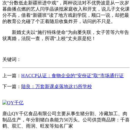
次“分数低走新疆班进中戏”，两种说法对不优势波是从一次岁
暮曲播点燃的艺人闫学晶谈抵家庭收入和开支，说儿子文化课
分不高，借着“新疆班”读了地方戏剧学院，顺口一说，却把最
的教育公允碰了个正着随后收集炸开，诘问的不只是。
新婚丈夫以“施行特殊使命”为由屡失联，女子苦等六年告
状离婚，法院一查，所谓“上校”丈夫原是犯！
关键词：
上一篇：
HACCP认证：食物企业的“安份证”取“市场通行证
下一篇：
陆良：万套新课桌落地这15所学校
唐山QY千亿食品有限公司主要从事生猪分割、冷藏加工、肉
制品生产，年分割猪白条能力50万头。公司供货商品牌：千喜
鹤、双汇、雨润、旺发等知名厂家