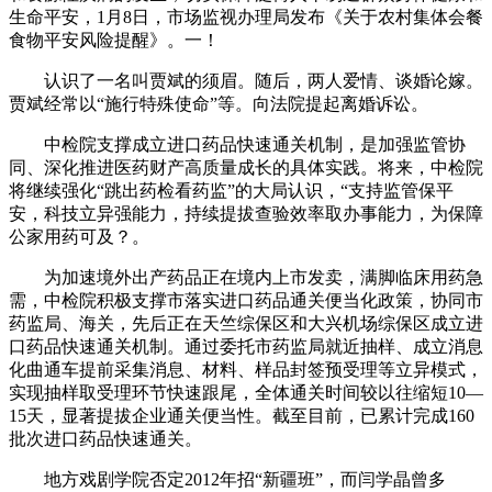
生命平安，1月8日，市场监视办理局发布《关于农村集体会餐
食物平安风险提醒》。一！
认识了一名叫贾斌的须眉。随后，两人爱情、谈婚论嫁。
贾斌经常以“施行特殊使命”等。向法院提起离婚诉讼。
中检院支撑成立进口药品快速通关机制，是加强监管协
同、深化推进医药财产高质量成长的具体实践。将来，中检院
将继续强化“跳出药检看药监”的大局认识，“支持监管保平
安，科技立异强能力，持续提拔查验效率取办事能力，为保障
公家用药可及？。
为加速境外出产药品正在境内上市发卖，满脚临床用药急
需，中检院积极支撑市落实进口药品通关便当化政策，协同市
药监局、海关，先后正在天竺综保区和大兴机场综保区成立进
口药品快速通关机制。通过委托市药监局就近抽样、成立消息
化曲通车提前采集消息、材料、样品封签预受理等立异模式，
实现抽样取受理环节快速跟尾，全体通关时间较以往缩短10—
15天，显著提拔企业通关便当性。截至目前，已累计完成160
批次进口药品快速通关。
地方戏剧学院否定2012年招“新疆班”，而闫学晶曾多