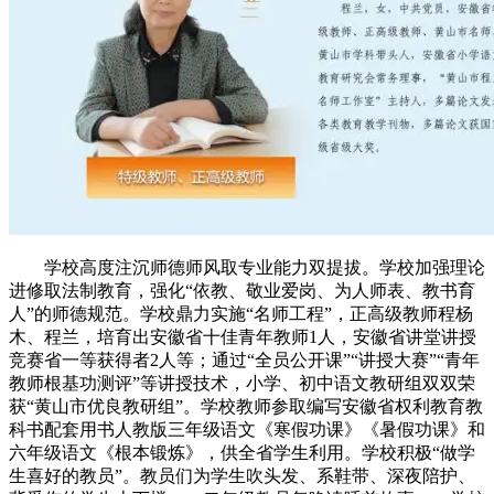
学校高度注沉师德师风取专业能力双提拔。学校加强理论
进修取法制教育，强化“依教、敬业爱岗、为人师表、教书育
人”的师德规范。学校鼎力实施“名师工程”，正高级教师程杨
木、程兰，培育出安徽省十佳青年教师1人，安徽省讲堂讲授
竞赛省一等获得者2人等；通过“全员公开课”“讲授大赛”“青年
教师根基功测评”等讲授技术，小学、初中语文教研组双双荣
获“黄山市优良教研组”。学校教师参取编写安徽省权利教育教
科书配套用书人教版三年级语文《寒假功课》《暑假功课》和
六年级语文《根本锻炼》，供全省学生利用。学校积极“做学
生喜好的教员”。教员们为学生吹头发、系鞋带、深夜陪护、