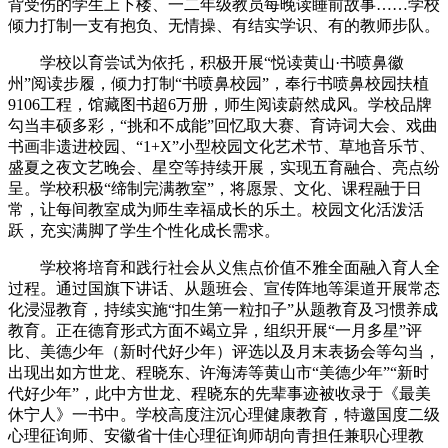
背受伤的学生上下楼、一二年级教员每晚读睡前故事……学校
倾力打制一支有抱负、无情操、有结实学识、有的教师步队。
学校以育尝试为依托，积极开展“悦读黄山·书喷鼻徽
州”阅读步履，倾力打制“书喷鼻校园”，奉行书喷鼻校园扶植
9106工程，馆藏图书超6万册，师生阅读蔚然成风。学校品牌
勾当丰硕多彩，“挑和不成能”回忆取大赛、育诗词大会、戏曲
书画非遗进校园、“1+X”小型校园文化艺术节、草地音乐节、
盛夏之夜文艺晚会、星空等持续开展，实现五育融合、亮点纷
呈。学校积极“缔制完满教室”，将愿景、文化、课程融于日
常，让每间教室成为师生幸福成长的乐土。校园文化活泼活
跃，充实满脚了学生个性化成长需求。
学校将培育和践行社会从义焦点价值不雅全面融入育人全
过程。通过国旗下讲话、从题班会、宣传阵地等渠道开展常态
化浸湿教育，持续实施“扣生第一粒扣子”从题教育及习惯养成
教育。正在德育形式方面不竭立异，组织开展“一月多星”评
比、美德少年（新时代好少年）评选以及月末表扬会等勾当，
出现出如方世龙、程晓东、许海涛等黄山市“美德少年”“新时
代好少年”，此中方世龙、程晓东的先辈事迹被收录于《最美
休宁人》一书中。学校高度注沉心理健康教育，特邀国度二级
心理征询师、安徽省十佳心理征询师胡向青担任兼职心理教