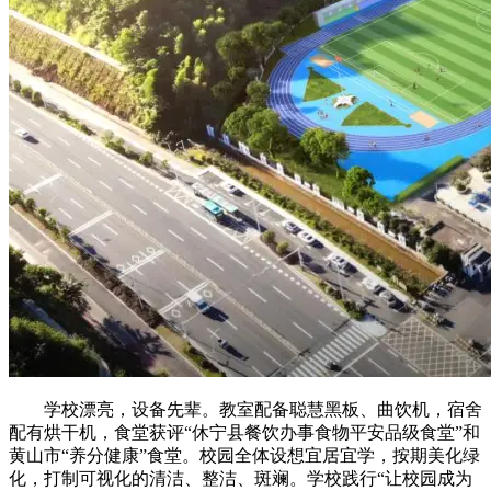
学校漂亮，设备先辈。教室配备聪慧黑板、曲饮机，宿舍
配有烘干机，食堂获评“休宁县餐饮办事食物平安品级食堂”和
黄山市“养分健康”食堂。校园全体设想宜居宜学，按期美化绿
化，打制可视化的清洁、整洁、斑斓。学校践行“让校园成为