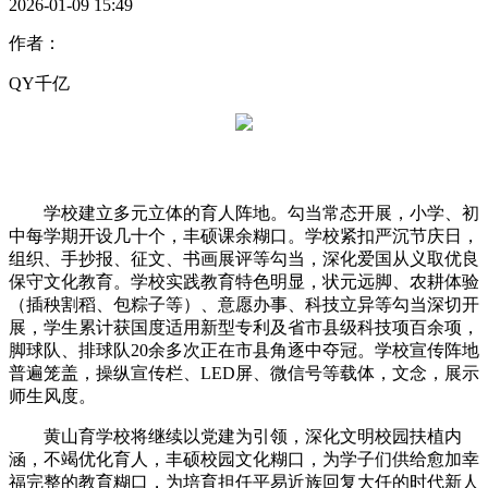
2026-01-09 15:49
作者：
QY千亿
学校建立多元立体的育人阵地。勾当常态开展，小学、初
中每学期开设几十个，丰硕课余糊口。学校紧扣严沉节庆日，
组织、手抄报、征文、书画展评等勾当，深化爱国从义取优良
保守文化教育。学校实践教育特色明显，状元远脚、农耕体验
（插秧割稻、包粽子等）、意愿办事、科技立异等勾当深切开
展，学生累计获国度适用新型专利及省市县级科技项百余项，
脚球队、排球队20余多次正在市县角逐中夺冠。学校宣传阵地
普遍笼盖，操纵宣传栏、LED屏、微信号等载体，文念，展示
师生风度。
黄山育学校将继续以党建为引领，深化文明校园扶植内
涵，不竭优化育人，丰硕校园文化糊口，为学子们供给愈加幸
福完整的教育糊口，为培育担任平易近族回复大任的时代新人