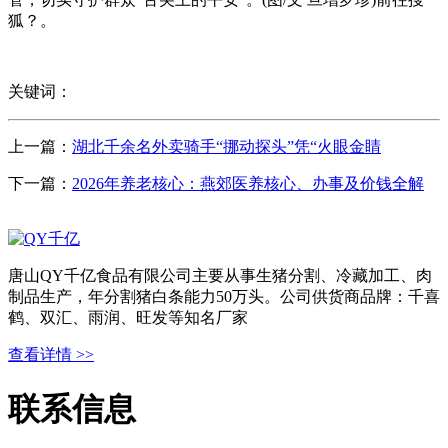
狐？。
关键词：
上一篇：
湖北千余名外卖骑手“挪动探头”凭“火眼金睛
下一篇：
2026年养老核心：燕郊医养核心、办事及价钱全解
唐山QY千亿食品有限公司主要从事生猪分割、冷藏加工、肉
制品生产，年分割猪白条能力50万头。公司供货商品牌：千喜
鹤、双汇、雨润、旺发等知名厂家
查看详情 >>
联系信息