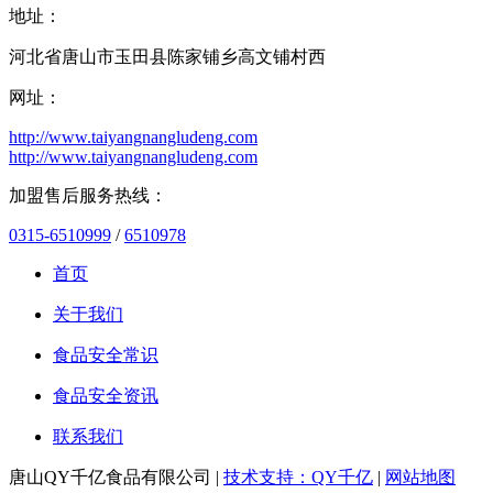
地址：
河北省唐山市玉田县陈家铺乡高文铺村西
网址：
http://www.taiyangnangludeng.com
http://www.taiyangnangludeng.com
加盟售后服务热线：
0315-6510999
/
6510978
首页
关于我们
食品安全常识
食品安全资讯
联系我们
唐山QY千亿食品有限公司 |
技术支持：QY千亿
|
网站地图