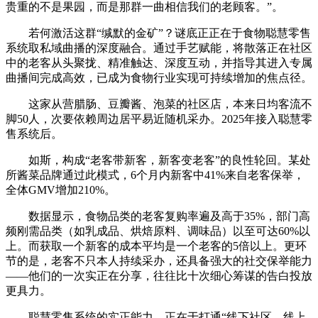
贵重的不是果园，而是那群一曲相信我们的老顾客。”。
若何激活这群“缄默的金矿”？谜底正正在于食物聪慧零售
系统取私域曲播的深度融合。通过手艺赋能，将散落正在社区
中的老客从头聚拢、精准触达、深度互动，并指导其进入专属
曲播间完成高效，已成为食物行业实现可持续增加的焦点径。
这家从营腊肠、豆瓣酱、泡菜的社区店，本来日均客流不
脚50人，次要依赖周边居平易近随机采办。2025年接入聪慧零
售系统后。
如斯，构成“老客带新客，新客变老客”的良性轮回。某处
所酱菜品牌通过此模式，6个月内新客中41%来自老客保举，
全体GMV增加210%。
数据显示，食物品类的老客复购率遍及高于35%，部门高
频刚需品类（如乳成品、烘焙原料、调味品）以至可达60%以
上。而获取一个新客的成本平均是一个老客的5倍以上。更环
节的是，老客不只本人持续采办，还具备强大的社交保举能力
——他们的一次实正在分享，往往比十次细心筹谋的告白投放
更具力。
聪慧零售系统的实正能力，正在于打通“线下社区—线上