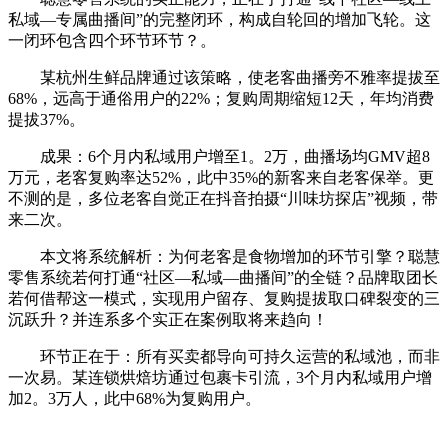
私域—专属曲播间”的完整闭环，构成自轮回的增加飞轮。这
一闭环包含四个环节环节？。
某杭州生鲜品牌通过该策略，使老客曲播旁不雅率提拔至
68%，远高于通俗用户的22%；复购周期缩短12天，年均消费
提拔37%。
成果：6个月内私域用户增至1。2万，曲播场均GMV超8
万元，老客复购率达52%，此中35%的新客来自老客保举。更
不测的是，多位老客自觉正在抖音拍摄“川味坊探店”视频，带
来二次。
本文将系统解析：为何老客是食物增加的环节引擎？聪慧
零售系统若何打通“社区—私域—曲播间”的全链？品牌取团长
若何借帮这一模式，实现用户留存、复购提拔取口碑裂变的三
沉跃升？并连系多个实正在案例取将来趋向！
环节正在于：所有买卖都导向可持久运营的私域池，而非
一次易。某连锁烘焙坊通过包裹卡引流，3个月内私域用户增
加2。3万人，此中68%为复购用户。