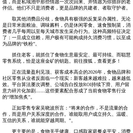
值，而是私域池中那些情愿一次次回来、并情愿为你措辞的老
伴侣。他们不只是消费者，更是品牌的共建者、者取守护者。
取其他消费品分歧，食物具有极强的反复采办属性。无论
是日常米面粮油、调味酱料，仍是休闲零食、速食预制菜，消
费者几乎每周以至每天城市发生采办行为。这种高频特征决定
了：一旦成立信赖，用户极有可能构成持久消费习惯，以至成
为品牌的“铁粉”。
抓住老客，就抓住了食物生意最安定、最可持续、而聪慧
零售系统，恰是这座金矿的钥匙。前往搜狐，查看更多！
正在流量盈利见顶、获客成本高企的2026年，食物品牌和
社区零售从业者反面临一个现实：新客越来越难拉，越来越低
效。平台算法屡次调整、公域告白投放ROI持续下滑、用户留
意力碎片化加剧……这些要素配合形成了当前食物零售行业
的“增加焦炙”。
正如零售专家吴晓波所言：“将来的合作，不是流量的合
作，而是用户关系深度的合作。谁能取用户成立持久、温暖、
互信的关系，谁就能穿越周期。”。
更主要的是，食物关乎健康、口感取家庭餐桌平安，消费