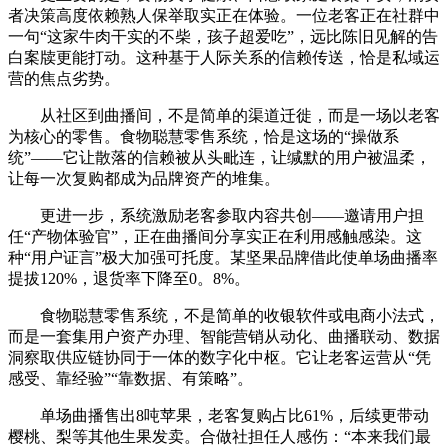
者决策高度依赖熟人保举取实正在体验。一位老客正在社群中
一句“这家牛肉干实的不柴，孩子超爱吃”，远比陈旧见解的告
白案牍更能打动。这种基于人际关系的信赖传送，恰是私域运
营的焦点劣势。
从社区到曲播间，不是简单的渠道迁徙，而是一场以老客
为核心的零售。食物聪慧零售系统，恰是这场的“操做系
统”——它让散落的信赖被从头毗连，让缄默的用户被温柔，
让每一次复购都成为品牌资产的堆集。
更进一步，系统激励老客参取内容共创——邀请用户担
任“产物体验官”，正在曲播间分享实正在利用感触感染。这
种“用户证言”极大加强可托度。某坚果品牌借此使单场曲播率
提拔120%，退货率下降至0。8%。
食物聪慧零售系统，不是简单的收银软件或电商小法式，
而是一套集用户资产办理、智能营销从动化、曲播联动、数据
洞察取供应链协同于一体的数字化中枢。它让老客运营从“凭
感受、靠经验”“靠数据、有策略”。
单场曲播售出8吨苹果，老客复购占比61%，后续更带动
樱桃、梨等其他生果发卖。合做社担任人感伤：“本来我们最